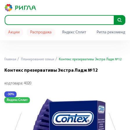
Акции
Распродажа
Яндекс Сплит
Ригла рекомендуе
Главная
Планирование семьи
Контекс презервативы Экстра Ладж №12
Контекс презервативы Экстра Ладж №12
код товара:
4020
-30%
-
Яндекс Сплит
Я