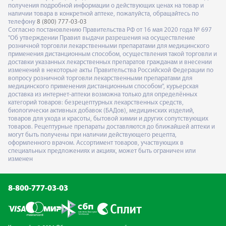
получения подробной информации о действующих ценах на товар и
наличии товара в конкретной аптеке, пожалуйста, обращайтесь по
телефону
8 (800) 777-03-03
Согласно постановлению Правительства РФ от 16 мая 2020 года № 697
"Об утверждении Правил выдачи разрешения на осуществление
розничной торговли лекарственными препаратами для медицинского
применения дистанционным способом, осуществления такой торговли и
доставки указанных лекарственных препаратов гражданам и внесении
изменений в некоторые акты Правительства Российской Федерации по
вопросу розничной торговли лекарственными препаратами для
медицинского применения дистанционным способом", курьерская
доставка из интернет-аптеки возможна только для определённых
категорий товаров: безрецептурных лекарственных средств,
биологически активных добавок (БАДов), медицинских изделий,
товаров для ухода и красоты, бытовой химии и других сопутствующих
товаров. Рецептурные препараты доставляются до ближайшей аптеки и
могут быть получены при наличии действующего рецепта,
оформленного врачом. Ассортимент товаров, участвующих в
специальных предложениях и акциях, может быть ограничен или
изменен
8-800-777-03-03