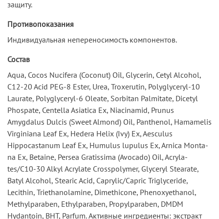
защиту.
Противопоказания
Индивидуальная непереносимость компонентов.
Состав
Aqua, Cocos Nucifera (Coconut) Oil, Glycerin, Cetyl Alcohol,
C12-20 Acid PEG-8 Ester, Urea, Troxerutin, Polyglyceryl-10
Laurate, Polyglyceryl-6 Oleate, Sorbitan Palmitate, Dicetyl
Phospate, Centella Asiatica Ex, Niacinamid, Prunus
Amygdalus Dulcis (Sweet Almond) Oil, Panthenol, Hamamelis
Virginiana Leaf Ex, Hedera Helix (Ivy) Ex, Aesculus
Hippocastanum Leaf Ex, Humulus lupulus Ex, Arnica Monta-
na Ex, Betaine, Persea Gratissima (Avocado) Oil, Acryla-
tes/C10-30 Alkyl Acrylate Crosspolymer, Glyceryl Stearate,
Batyl Alcohol, Stearic Acid, Caprylic/Capric Triglyceride,
Lecithin, Triethanolamine, Dimethicone, Phenoxyethanol,
Methylparaben, Ethylparaben, Propylparaben, DMDM
Hydantoin, ВНТ, Parfum. Активные ингредиенты: экстракт