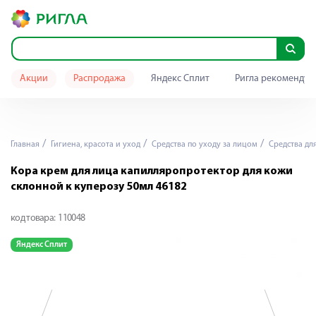
Акции
Распродажа
Яндекс Сплит
Ригла рекомендуе
Главная
Гигиена, красота и уход
Средства по уходу за лицом
Средства дл
Кора крем для лица капилляропротектор для кожи
склонной к куперозу 50мл 46182
код товара:
110048
Яндекс Сплит
Я