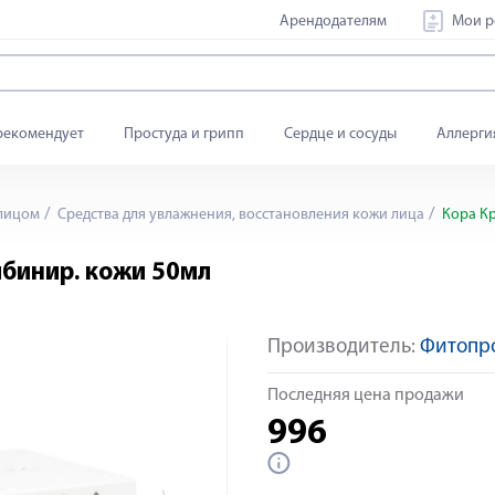
Арендодателям
Мои р
рекомендует
Простуда и грипп
Сердце и сосуды
Аллерги
 лицом
Средства для увлажнения, восстановления кожи лица
Кора Кр
мбинир. кожи 50мл
Производитель:
Фитопр
Яндекс Сплит
Последняя цена продажи
996