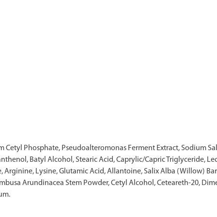
ium Cetyl Phosphate, Pseudoalteromonas Ferment Extract, Sodium Salic
nthenol, Batyl Alcohol, Stearic Acid, Caprylic/Capric Triglyceride, L
ne, Arginine, Lysine, Glutamic Acid, Allantoine, Salix Alba (Willow) 
ca, Bambusa Arundinacea Stem Powder, Cetyl Alcohol, Ceteareth-20, D
um.