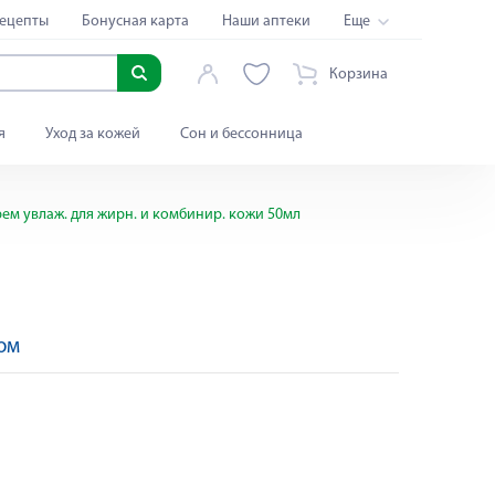
ецепты
Бонусная карта
Наши аптеки
Еще
Корзина
я
Уход за кожей
Сон и бессонница
ем увлаж. для жирн. и комбинир. кожи 50мл
ом
Яндекс Сплит