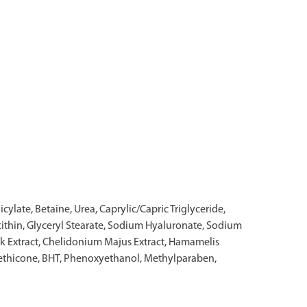
ylate, Betaine, Urea, Caprylic/Capric Triglyceride,
ecithin, Glyceryl Stearate, Sodium Hyaluronate, Sodium
Bark Extract, Chelidonium Majus Extract, Hamamelis
imethicone, ВНТ, Phenoxyethanol, Methylparaben,