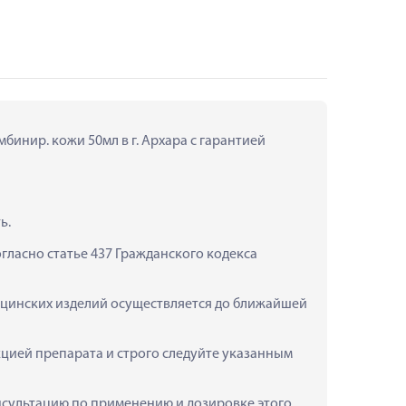
бинир. кожи 50мл в г. Архара с гарантией 
ь.
ласно статье 437 Гражданского кодекса 
дицинских изделий осуществляется до ближайшей 
цией препарата и строго следуйте указанным 
консультацию по применению и дозировке этого 