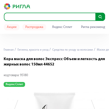
Акции
Распродажа
Яндекс Сплит
Ригла рекомендуе
Главная
Гигиена, красота и уход
Средства по уходу за волосами
Маски дл
Кора маска для волос Экспресс Объем и легкость для
жирных волос 150мл 44652
код товара:
95180
Яндекс Сплит
Я