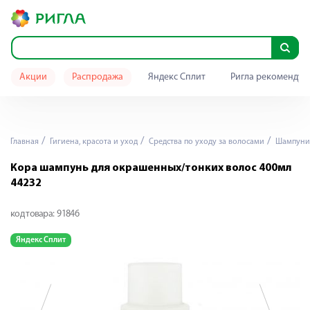
Акции
Распродажа
Яндекс Сплит
Ригла рекомендуе
Главная
Гигиена, красота и уход
Средства по уходу за волосами
Шампуни
Кора шампунь для окрашенных/тонких волос 400мл
44232
код товара:
91846
Яндекс Сплит
Я