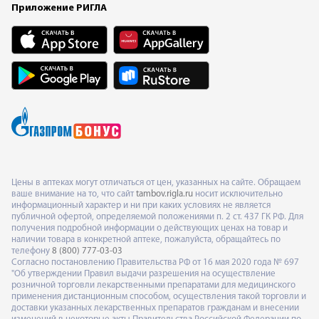
Приложение РИГЛА
Цены в аптеках могут отличаться от цен, указанных на сайте. Обращаем
ваше внимание на то, что сайт
tambov.rigla.ru
носит исключительно
информационный характер и ни при каких условиях не является
публичной офертой, определяемой положениями п. 2 ст. 437 ГК РФ. Для
получения подробной информации о действующих ценах на товар и
наличии товара в конкретной аптеке, пожалуйста, обращайтесь по
телефону
8 (800) 777-03-03
Согласно постановлению Правительства РФ от 16 мая 2020 года № 697
"Об утверждении Правил выдачи разрешения на осуществление
розничной торговли лекарственными препаратами для медицинского
применения дистанционным способом, осуществления такой торговли и
доставки указанных лекарственных препаратов гражданам и внесении