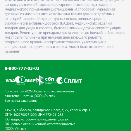
изменений в некоторые акты Правительства Российской Федерации по
вопросу розничной торговли лекарственными препаратами для
медицинского применения дистанционным способом", курьерская
доставка из интернет-аптеки возможна только для определённых
категорий товаров: безрецептурных лекарственных средств,
биологически активных добавок (БАДов), медицинских изделий,
товаров для ухода и красоты, бытовой химии и других сопутствующих
товаров. Рецептурные препараты доставляются до ближайшей аптеки и
могут быть получены при наличии действующего рецепта,
оформленного врачом. Ассортимент товаров, участвующих в
специальных предложениях и акциях, может быть ограничен или
изменен
8-800-777-03-03
Копирайт: © 2026 Общество с ограниченной
ответственностью (ООО) «Ригла»
Все права защищены
115201, г. Москва, Каширское шоссе, д. 22, корп. 4, стр. 1
ОГРН 1027700271290; ИНН 7724211288
Юр. лицо, которому принадлежит домен:
Общество с ограниченной ответственностью
(ООО) «Ригла»