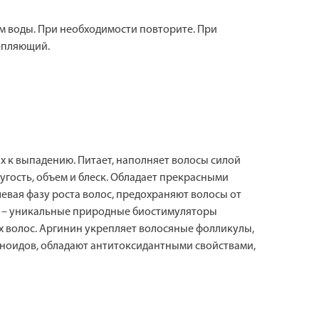
м воды. При необходимости повторите. При
епляющий.
 к выпадению. Питает, наполняет волосы силой
ругость, объем и блеск. Обладает прекрасными
евая фазу роста волос, предохраняют волосы от
ты – уникальные природные биостимуляторы
х волос. Аргинин укрепляет волосяные фолликулы,
оноидов, обладают антитоксидантными свойствами,