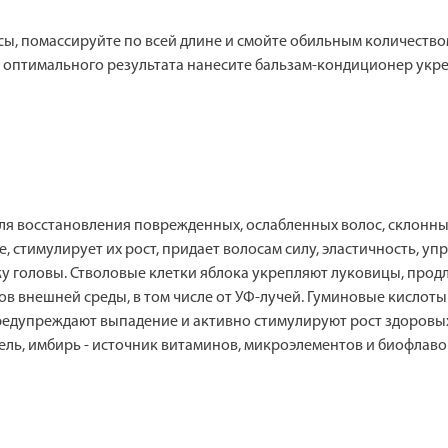
, помассируйте по всей длине и смойте обильным количество
я оптимального результата нанесите бальзам-кондиционер укр
я восстановления поврежденных, ослабленных волос, склонных
, стимулирует их рост, придает волосам силу, эластичность, уп
у головы. Стволовые клетки яблока укрепляют луковицы, продл
в внешней среды, в том числе от УФ-лучей. Гуминовые кисло
Предупреждают выпадение и активно стимулируют рост здоровы
мель, имбирь - источник витаминов, микроэлементов и биофлав