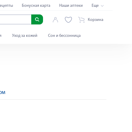
ецепты
Бонусная карта
Наши аптеки
Еще
Корзина
я
Уход за кожей
Сон и бессонница
ом