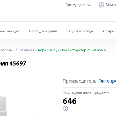
Арендодателям
Мои р
рекомендует
Простуда и грипп
Сердце и сосуды
Аллерги
 волосами
Шампуни
Кора шампунь Реконструктор 250мл 45697
0мл 45697
Производитель:
Фитопр
Яндекс Сплит
Последняя цена продажи
646