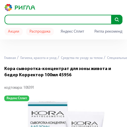
Акции
Распродажа
Яндекс Сплит
Ригла рекомендуе
Главная
Гигиена, красота и уход
Средства по уходу за телом
Специальные 
Кора сыворотка-концентрат для зоны живота и
бедер Корректор 100мл 45956
код товара:
106391
Яндекс Сплит