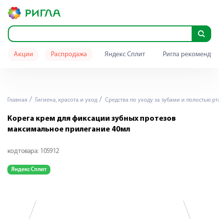
Акции
Распродажа
Яндекс Сплит
Ригла рекомендуе
Главная
Гигиена, красота и уход
Средства по уходу за зубами и полостью рт
Корега крем для фиксации зубных протезов
максимальное прилегание 40мл
код товара:
105912
Яндекс Сплит
Я