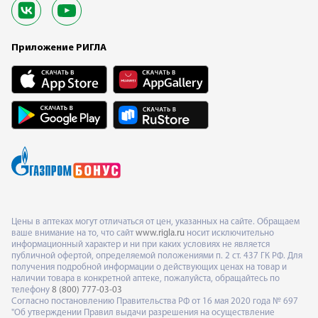
Приложение РИГЛА
Цены в аптеках могут отличаться от цен, указанных на сайте. Обращаем
ваше внимание на то, что сайт
www.rigla.ru
носит исключительно
информационный характер и ни при каких условиях не является
публичной офертой, определяемой положениями п. 2 ст. 437 ГК РФ. Для
получения подробной информации о действующих ценах на товар и
наличии товара в конкретной аптеке, пожалуйста, обращайтесь по
телефону
8 (800) 777-03-03
Согласно постановлению Правительства РФ от 16 мая 2020 года № 697
"Об утверждении Правил выдачи разрешения на осуществление