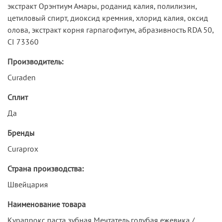
экстракт Орэнтиум Амары, роданид калия, полилизин,
цетиловый спирт, диоксид кремния, хлорид калия, оксид
олова, экстракт корня гарпагофитум, абразивность RDA 50,
CI 73360
Производитель:
Curaden
Сплит
Да
Бренды
Curaprox
Страна производства:
Швейцария
Наименование товара
Курапрокс паста зубная Мечтатель голубая ежевика /