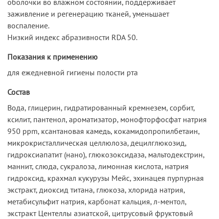
оболочки во влажном состоянии, поддерживает
заживление и регенерацию тканей, уменьшает
воспаление.
Низкий индекс абразивности RDA 50.
Показания к применению
для ежедневной гигиены полости рта
Состав
Вода, глицерин, гидратированный кремнезем, сорбит,
ксилит, пантенол, ароматизатор, монофторфосфат натрия
950 ppm, ксантановая камедь, кокамидопропилбетаин,
микрокристаллическая целлюлоза, децилглюкозид,
гидроксиапатит (нано), глюкозоксидаза, мальтодекстрин,
маннит, слюда, сукралоза, лимонная кислота, натрия
гидроксид, крахмал кукурузы Мейс, эхинацея пурпурная
экстракт, диоксид титана, глюкоза, хлорида натрия,
метабисульфит натрия, карбонат кальция, л-ментол,
экстракт Центеллы азиатской, цитрусовый фруктовый