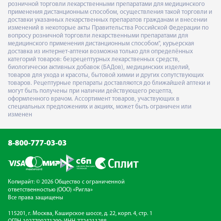
розничной торговли лекарственными препаратами для медицинского
применения дистанционным способом, осуществления такой торговли и
доставки указанных лекарственных препаратов гражданам и внесении
изменений в некоторые акты Правительства Российской Федерации по
вопросу розничной торговли лекарственными препаратами для
медицинского применения дистанционным способом", курьерская
доставка из интернет-аптеки возможна только для определённых
категорий товаров: безрецептурных лекарственных средств,
биологически активных добавок (БАДов), медицинских изделий,
товаров для ухода и красоты, бытовой химии и других сопутствующих
товаров. Рецептурные препараты доставляются до ближайшей аптеки и
могут быть получены при наличии действующего рецепта,
оформленного врачом. Ассортимент товаров, участвующих в
специальных предложениях и акциях, может быть ограничен или
изменен
8-800-777-03-03
Копирайт: © 2026 Общество с ограниченной
ответственностью (ООО) «Ригла»
Все права защищены
115201, г. Москва, Каширское шоссе, д. 22, корп. 4, стр. 1