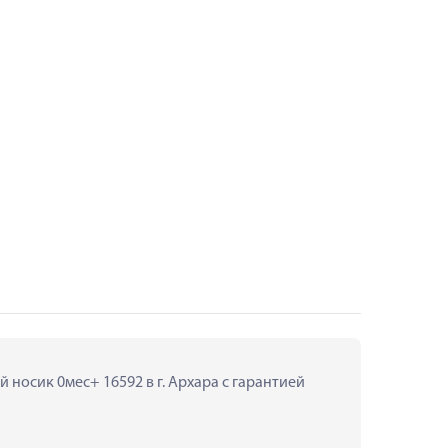
носик 0мес+ 16592 в г. Архара с гарантией 