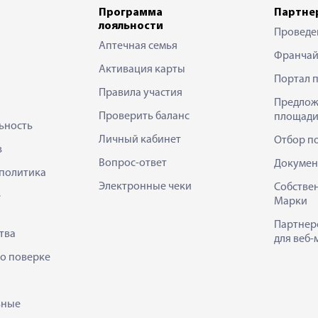
Программа
Партне
лояльности
Проведе
Аптечная семья
Франчай
Активация карты
Портал 
Правила участия
Предлож
Проверить баланс
площади
ьность
Личный кабинет
Отбор п
в
Вопрос-ответ
Докумен
политика
Электронные чеки
Собстве
е
Марки
Партнер
тва
для веб-
 о поверке
ьные