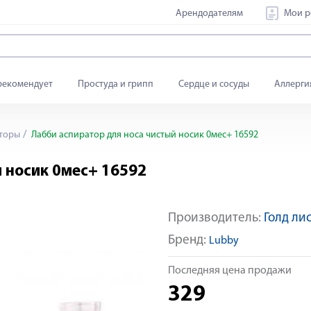
Арендодателям
Мои р
рекомендует
Простуда и грипп
Сердце и сосуды
Аллерги
торы
Лабби аспиратор для носа чистый носик 0мес+ 16592
й носик 0мес+ 16592
Производитель:
Голд лис
Бренд:
Lubby
Последняя цена продажи
329