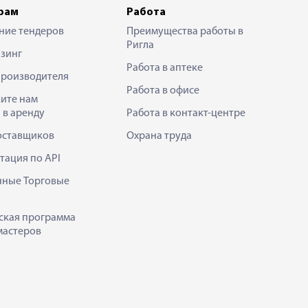
рам
Работа
ние тендеров
Преимущества работы в
Ригла
зинг
Работа в аптеке
производителя
Работа в офисе
ите нам
 в аренду
Работа в контакт-центре
оставщиков
Охрана труда
тация по API
нные Торговые
ская программа
мастеров