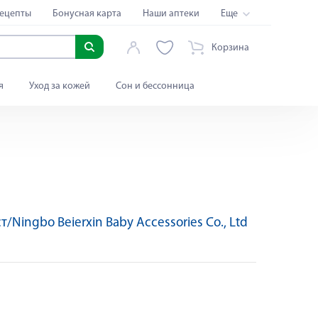
ецепты
Бонусная карта
Наши аптеки
Еще
Корзина
я
Уход за кожей
Сон и бессонница
т/Ningbo Beierxin Baby Accessories Co., Ltd