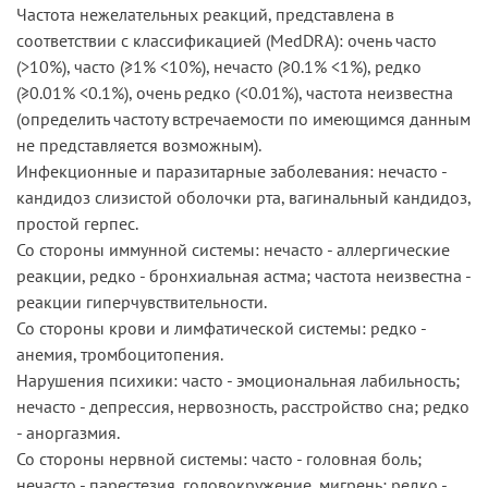
Частота нежелательных реакций, представлена в
соответствии с классификацией (MedDRA): очень часто
(>10%), часто (≥1% <10%), нечасто (≥0.1% <1%), редко
(≥0.01% <0.1%), очень редко (<0.01%), частота неизвестна
(определить частоту встречаемости по имеющимся данным
не представляется возможным).
Инфекционные и паразитарные заболевания: нечасто -
кандидоз слизистой оболочки рта, вагинальный кандидоз,
простой герпес.
Со стороны иммунной системы: нечасто - аллергические
реакции, редко - бронхиальная астма; частота неизвестна -
реакции гиперчувствительности.
Со стороны крови и лимфатической системы: редко -
анемия, тромбоцитопения.
Нарушения психики: часто - эмоциональная лабильность;
нечасто - депрессия, нервозность, расстройство сна; редко
- аноргазмия.
Со стороны нервной системы: часто - головная боль;
нечасто - парестезия, головокружение, мигрень; редко -