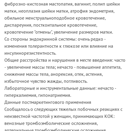
фиброзно-кистозная мастопатия, вагинит, полип шейки
матки, неоплазия шейки матки, атрофия эндометрия,
обильное менструальноподобное кровотечение,
диспареуния, посткоитальное кровотечение,
кровотечение "отмены", увеличение размеров матки.
Со стороны эндокринной системы: очень редко -
изменения толерантности к глюкозе или влияние на
инсулинорезистентность.
Общие расстройства и нарушения в месте введения: часто
- увеличение массы тела; нечасто - повышение аппетита,
снижение массы тела, анорексия, отек, астения,
избыточное чувство жажды, потливость.
Лабораторные и инструментальные данные: нечасто -
гиперкалиемия, гипонатриемия.
Данные постмаркетингового применения
Сообщалось о следующих тяжелых побочных реакциях с
неизвестной частотой у женщин, принимающих КОК:
венозные тромбоэмболические осложнения,
артериальные тромбоэмболические осложнения,