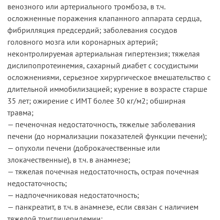
венозного или артериального тромбоза, в т.ч.
осложненные поражения клапанного аппарата сердца,
фибрилляция предсердий; заболевания сосудов
головного мозга или коронарных артерий;
неконтролируемая артериальная гипертензия; тяжелая
дислипопротеинемия, сахарный диабет с сосудистыми
осложнениями, серьезное хирургическое вмешательство с
длительной иммобилизацией; курение в возрасте старше
35 лет; ожирение с ИМТ более 30 кг/м2; обширная
травма;
— печеночная недостаточность, тяжелые заболевания
печени (до нормализации показателей функции печени);
— опухоли печени (доброкачественные или
злокачественные), в т.ч. в анамнезе;
— тяжелая почечная недостаточность, острая почечная
недостаточность;
— надпочечниковая недостаточность;
— панкреатит, в т.ч. в анамнезе, если связан с наличием
тяжелой триглицеридемии;