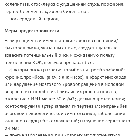
холелитиаз, отосклероз с ухудшением слуха, порфирия,
герпес беременных, хорея Сиденгама);
— послеродовый период.
Меры предосторожности
Если у пациентки имеются какие-либо из состояний/
факторов риска, указанных ниже, следует тщательно
взвесить потенциальный риск и ожидаемую пользу
применения КОК, включая препарат Лея.
— факторы риска развития тромбоза и тромбоэмболий:
курение, тромбозы (в т.ч. в анамнезе), инфаркт миокарда
или нарушение мозгового кровообращения в молодом
возрасте у кого-либо из ближайших родственников;
ожирение с ИМТ менее 30 кг/м2; дислипопротеинемия;
контролируемая артериальная гипертензия; мигрень без
очаговой неврологической симптоматики; заболевания
клапанов сердца без осложнений; нарушение сердечного
ритма;
— другие заболевания, при которых могут отмечаться