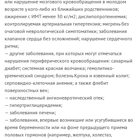
или нарушение мозгового кровообращения в молодом
возрасте у кого-либо из ближайших родственников;
ожирение с ИМТ менее 30 кг/м2; дислипопротеинемия;
контролируемая артериальная гипертензия; мигрень без
очаговой неврологической симптоматики; заболевания
клапанов сердца без осложнений; нарушение сердечного
ритма;
— другие заболевания, при которых могут отмечаться
нарушения периферического кровообращения: сахарный
диабет; системная красная волчанка; гемолитико-
уремический синдром; болезнь Крона и язвенный колит;
серповидно-клеточная анемия; а также флебит
поверхностных вен;
— наследственный ангионевротический отек;
— гипертриглицеридемия;
— заболевания печени;
— заболевания, впервые возникшие или усугубившиеся во
время беременности или на фоне предыдущего приема
половых гормонов (например, желтуха, холестаз,