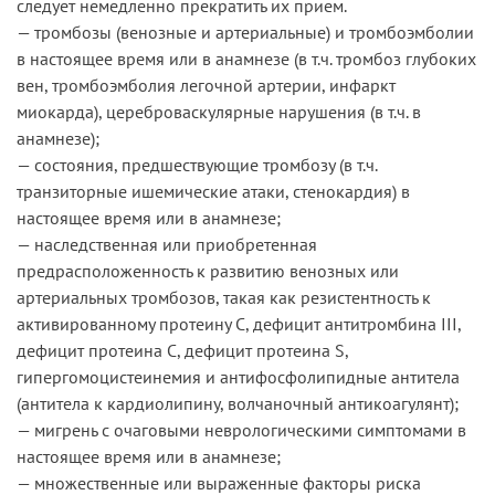
следует немедленно прекратить их прием.
— тромбозы (венозные и артериальные) и тромбоэмболии
в настоящее время или в анамнезе (в т.ч. тромбоз глубоких
вен, тромбоэмболия легочной артерии, инфаркт
миокарда), цереброваскулярные нарушения (в т.ч. в
анамнезе);
— состояния, предшествующие тромбозу (в т.ч.
транзиторные ишемические атаки, стенокардия) в
настоящее время или в анамнезе;
— наследственная или приобретенная
предрасположенность к развитию венозных или
артериальных тромбозов, такая как резистентность к
активированному протеину С, дефицит антитромбина III,
дефицит протеина C, дефицит протеина S,
гипергомоцистеинемия и антифосфолипидные антитела
(антитела к кардиолипину, волчаночный антикоагулянт);
— мигрень с очаговыми неврологическими симптомами в
настоящее время или в анамнезе;
— множественные или выраженные факторы риска