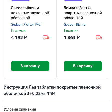
Димиа таблетки
Димиа таблетки
покрытые пленочной
покрытые пленочной
оболочкой
оболочкой
3мг+0,02мг №84
3мг+0,02мг №28
Gedeon Richter-РУС
Gedeon Richter
В наличии
В наличии
4 192
₽
1 863
₽
В корзину
В корзину
Инструкция Лея таблетки покрытые пленочной
оболочкой 3+0,02мг №84
Условия хранения