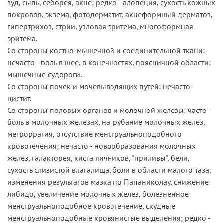
зуд, сыпь, себорея, акне; редко - алопеция, сухость кожных
покровов, экзема, фотодерматит, акнеформный дерматоз,
гипертрихоз, стрии, узловая эритема, многоформная
эритема.
Со стороны костно-мышечной и соединительной ткани:
нечасто - боль в шее, в конечностях, поясничной области;
мышечные судороги.
Со стороны почек и мочевыводящих путей: нечасто -
цистит.
Со стороны половых органов и молочной железы: часто -
боль в молочных железах, нагрубание молочных желез,
метроррагия, отсутствие менструальноподобного
кровотечения; нечасто - новообразования молочных
желез, галакторея, киста яичников, "приливы", бели,
сухость слизистой влагалища, боли в области малого таза,
изменения результатов мазка по Папаниколау, снижение
либидо, увеличение молочных желез, болезненное
менструальноподобное кровотечение, скудные
менструальноподобные кровянистые выделения; редко -