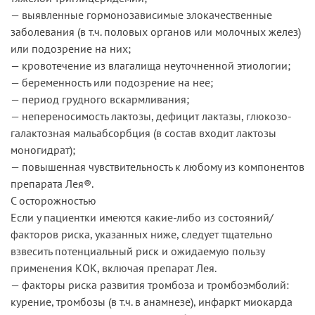
— выявленные гормонозависимые злокачественные
заболевания (в т.ч. половых органов или молочных желез)
или подозрение на них;
— кровотечение из влагалища неуточненной этиологии;
— беременность или подозрение на нее;
— период грудного вскармливания;
— непереносимость лактозы, дефицит лактазы, глюкозо-
галактозная мальабсорбция (в состав входит лактозы
моногидрат);
— повышенная чувствительность к любому из компонентов
препарата Лея®.
С осторожностью
Если у пациентки имеются какие-либо из состояний/
факторов риска, указанных ниже, следует тщательно
взвесить потенциальный риск и ожидаемую пользу
применения КОК, включая препарат Лея.
— факторы риска развития тромбоза и тромбоэмболий:
курение, тромбозы (в т.ч. в анамнезе), инфаркт миокарда