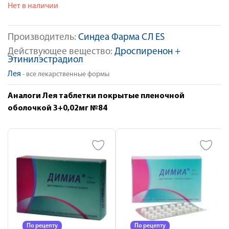
Нет в наличии
Производитель:
Синдеа Фарма СЛ ES
Действующее вещество:
Дроспиренон +
Этинилэстрадиол
Лея
- все лекарственные формы
Аналоги Лея таблетки покрытые пленочной
оболочкой 3+0,02мг №84
По рецепту
По рецепту