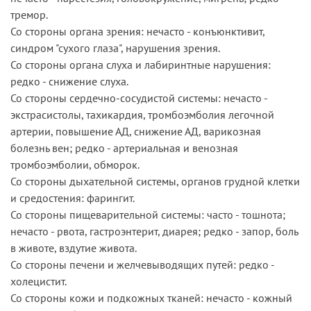
тремор.
Со стороны органа зрения: нечасто - конъюнктивит,
синдром "сухого глаза", нарушения зрения.
Со стороны органа слуха и лабиринтные нарушения:
редко - снижение слуха.
Со стороны сердечно-сосудистой системы: нечасто -
экстрасистолы, тахикардия, тромбоэмболия легочной
артерии, повышение АД, снижение АД, варикозная
болезнь вен; редко - артериальная и венозная
тромбоэмболии, обморок.
Со стороны дыхательной системы, органов грудной клетки
и средостения: фарингит.
Со стороны пищеварительной системы: часто - тошнота;
нечасто - рвота, гастроэнтерит, диарея; редко - запор, боль
в животе, вздутие живота.
Со стороны печени и желчевыводящих путей: редко -
холецистит.
Со стороны кожи и подкожных тканей: нечасто - кожный