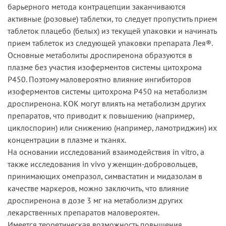
барьерного метода контрацепции заканчиваются
активные (розовые) таблетки, то следует пропустить прием
таблеток плацебо (белых) из текущей упаковки и начинать
прием таблеток из следующей упаковки препарата Лея®.
Основные метаболиты дроспиренона образуются в
плазме без участия изоферментов системы цитохрома
Р450. Поэтому маловероятно влияние ингибиторов
изоферментов системы цитохрома Р450 на метаболизм
дроспиренона. КОК могут влиять на метаболизм других
препаратов, что приводит к повышению (например,
циклоспорин) или снижению (например, ламотриджин) их
концентрации в плазме и тканях.
На основании исследований взаимодействия in vitro, а
также исследования in vivo у женщин-добровольцев,
принимающих омепразол, симвастатин и мидазолам в
качестве маркеров, можно заключить, что влияние
дроспиренона в дозе 3 мг на метаболизм других
лекарственных препаратов маловероятен.
Имеется теоретическая возможность повышения