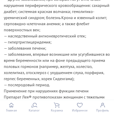
нарушения периферического кровообращения: сахарный
диабет; системная красная волчанка; гемолитико-
уремический синдром; болезнь Крона и язвенный колит;
серповидно-клеточная анемия; а также флебит
поверхностных вен;
— наследственный ангионевротический отек;
— гипертриглицеридемия;
— заболевания печени;
— заболевания, впервые возникшие или усугубившиеся во
время беременности или на фоне предыдущего приема
половых гормонов (например, желтуха, холестаз,
холелитиаз, отосклероз с ухудшением слуха, порфирия,
герпес беременных, хорея Сиденгама);
— послеродовый период.
Применение при нарушениях функции печени
Препарат Лея® противопоказан женщинам с тяжелыми
заболеваниями печени до тех пор, пока показатели
функции печени не придут в норму.
Главная
Каталог
Корзина
Избранное
Профиль