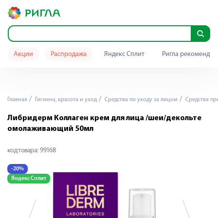
Акции
Распродажа
Яндекс Сплит
Ригла рекомендуе
Главная
Гигиена, красота и уход
Средства по уходу за лицом
Средства пр
Либридерм Коллаген крем для лица /шеи/декольте
омолаживающий 50мл
код товара:
99168
-20%
-
Яндекс Сплит
Я