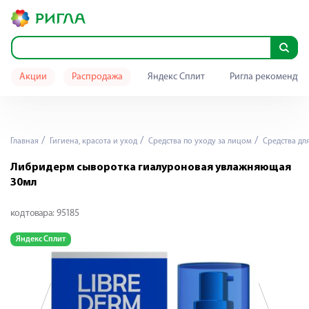
Акции
Распродажа
Яндекс Сплит
Ригла рекомендуе
Главная
Гигиена, красота и уход
Средства по уходу за лицом
Средства дл
Либридерм сыворотка гиалуроновая увлажняющая
30мл
код товара:
95185
Яндекс Сплит
Я