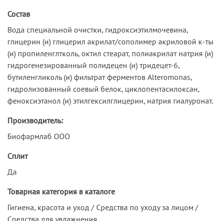
Состав
Вода специальной очистки, гидроксиэтилмочевина,
глицерин (и) глицерил акрилат/сополимер акриловой к-ты
(и) пропиленглтколь, октил стеарат, полиакрилат натрия (и)
гидрогенезированный полидецен (и) тридецет-6,
бутиленгликоль (и) фильтрат ферментов Alteromonas,
гидролизованный соевый белок, циклопентасилоксан,
феноксиэтанол (и) этилгексилглицерин, натрия гиалуронат.
Производитель:
Биофармлаб ООО
Сплит
Да
Товарная категория в каталоге
Гигиена, красота и уход / Средства по уходу за лицом /
Средства для увлажнения