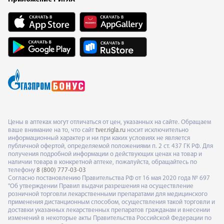
Цены в аптеках могут отличаться от цен, указанных на сайте. Обращаем
ваше внимание на то, что сайт
tver.rigla.ru
носит исключительно
информационный характер и ни при каких условиях не является
публичной офертой, определяемой положениями п. 2 ст. 437 ГК РФ. Для
получения подробной информации о действующих ценах на товар и
наличии товара в конкретной аптеке, пожалуйста, обращайтесь по
телефону
8 (800) 777-03-03
Согласно постановлению Правительства РФ от 16 мая 2020 года № 697
"Об утверждении Правил выдачи разрешения на осуществление
розничной торговли лекарственными препаратами для медицинского
применения дистанционным способом, осуществления такой торговли и
доставки указанных лекарственных препаратов гражданам и внесении
изменений в некоторые акты Правительства Российской Федерации по