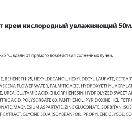
т крем кислородный увлажняющий 50м
25 °С, вдали от прямого воздействия солнечных лучей.
ONE, BEHENETH-25, HEXYLDECANOL, HEXYLDECYL LAURATE, CETEAR
ASCENA FLOWER WATER, PALMITIC ACID, HYDROXYETHYL ACRYL
, UREA, GLUTAMIC ACID, CHLORPHENESIN, HYDROLYZED SWEET A
TRIC ACID, POLYSORBATE 60, PANTHENOL, PYRIDOXINE HCL, TET
RONATE, MAGNESIUM ASPARTATE, ZINC GLUCONATE, SORBITAN IS
EXTRACT, GLYCINE SOJA (SOYBEAN) OIL, PROPYLENE GLYCOL, COP