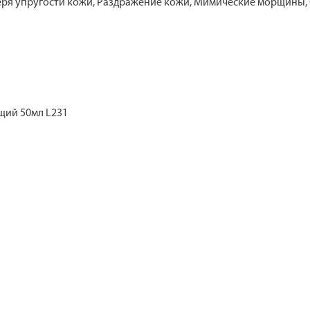
еря упругости кожи, Раздражение кожи, Мимические морщины,
щий 50мл L231