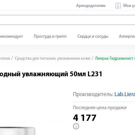
Арендодателям
Мои р
рекомендует
Простуда и грипп
Сердце и сосуды
Аллерги
телом
Средства для питания, увлажнения кожи
Лиерак Гидраженист
родный увлажняющий 50мл L231
Производитель:
Lab.Lier
Последняя цена продажи
4 177