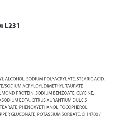
л L231
YL ALCOHOL, SODIUM POLYACRYLATE, STEARIC ACID,
ATE/SODIUM ACRYLOYLDIMETHYL TAURATE
LMOND PROTEIN, SODIUM BENZOATE, GLYCINE,
RASODIUM EDTA, CITRUS AURANTIUM DULCIS
OSTEARATE, PHENOXYETHANOL, TOCOPHEROL,
PER GLUCONATE, POTASSIUM SORBATE, CI 14700 /