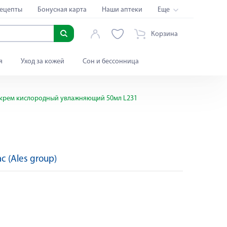
ецепты
Бонусная карта
Наши аптеки
Еще
Корзина
я
Уход за кожей
Сон и бессонница
 крем кислородный увлажняющий 50мл L231
ac (Ales group)