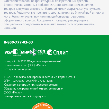
категорий товаров: безрецептурных лекарственных средств,
биологически активных добавок (БАДов), медицинских изделий,
товаров для ухода и красоты, бытовой химии и других сопутствующих
товаров. Рецептурные препараты доставляются до ближайшей аптеки и
могут быть получены при наличии действующего рецепта,
оформленного врачом. Ассортимент товаров, участвующих в
специальных предложениях и акциях, может быть ограничен или
изменен
8-800-777-03-03
Копирайт: © 2026 Общество с ограниченной
ответственностью (ООО) «Ригла»
Все права защищены
115201, г. Москва, Каширское шоссе, д. 22, корп. 4, стр. 1
ОГРН 1027700271290; ИНН 7724211288
Юр. лицо, которому принадлежит домен:
Общество с ограниченной ответственностью
(ООО) «Ригла»
Электронная почта:
info@rigla.ru