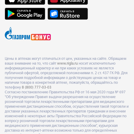
Цены в аптеках могут отличаться от цен, указанных на сайте. Обращаем
ваше внимание на то, что сайт
www.rigla.ru
носит исключительно
информационный характер и ни при каких условиях не является
публичной офертой, определяемой положениями п. 2 ст. 437 ГК РФ. Для
получения подробной информации о действующих ценах на товар и
наличии товара в конкретной аптеке, пожалуйста, обращайтесь по
телефону
8 (800) 777-03-03
Согласно постановлению Правительства РФ от 16 мая 2020 года № 697
"Об утверждении Правил выдачи разрешения на осуществление
розничной торговли лекарственными препаратами для медицинского
применения дистанционным способом, осуществления такой торговли и
доставки указанных лекарственных препаратов гражданам и внесении
изменений в некоторые акты Правительства Российской Федерации по
вопросу розничной торговли лекарственными препаратами для
медицинского применения дистанционным способом", курьерская
доставка из интернет-аптеки возможна только для определённых