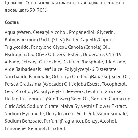
Цельсию. Относительная влажность воздуха не должна
превышать 50-70%.
Состав
Aqua (Water), Cetearyl Alcohol, Propanediol, Glycerin,
Butyrospermum Parkii (Shea) Butter, Caprylic/Capric
Triglyceride, Pentylene Glycol, Canola (Canola) Oil,
Hydrogenated Olive Oil Decyl Esters, Undecane, C15-19
Alkane, Cetearyl Glucoside, Distarch Phosphate, Tridecane,
Aloe Barbadensis Leaf Juice, Polyglyceryl-6 Distearate,
Saccharide Isomerate, Orbignya Oleifera (Babassu) Seed Oil,
Persea Gratissima (Avocado) Oil, Jojoba Esters, Tocopherol,
Cetyl Alcohol, Polyglyceryl-3 Beeswax, Lecithin, Glucose,
Helianthus Annuus (Sunflower) Seed Oil, Sodium Carbonate,
Citric Acid, Sodium Citrate, Malva Sylvestris Flower Extract,
Sodium Hydroxide, Dehydroacetic Acid, Potassium Sorbate,
Sodium Benzoate, Parfum (Fragrance), Benzyl Alcohol,
Limonene, Geraniol, Linalool.