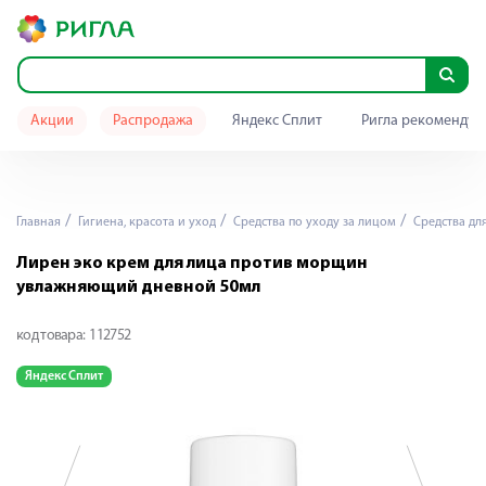
Акции
Распродажа
Яндекс Сплит
Ригла рекомендуе
Главная
Гигиена, красота и уход
Средства по уходу за лицом
Средства дл
Лирен эко крем для лица против морщин
увлажняющий дневной 50мл
код товара:
112752
Яндекс Сплит
Я