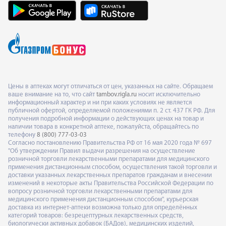
Цены в аптеках могут отличаться от цен, указанных на сайте. Обращаем
ваше внимание на то, что сайт
tambov.rigla.ru
носит исключительно
информационный характер и ни при каких условиях не является
публичной офертой, определяемой положениями п. 2 ст. 437 ГК РФ. Для
получения подробной информации о действующих ценах на товар и
наличии товара в конкретной аптеке, пожалуйста, обращайтесь по
телефону
8 (800) 777-03-03
Согласно постановлению Правительства РФ от 16 мая 2020 года № 697
"Об утверждении Правил выдачи разрешения на осуществление
розничной торговли лекарственными препаратами для медицинского
применения дистанционным способом, осуществления такой торговли и
доставки указанных лекарственных препаратов гражданам и внесении
изменений в некоторые акты Правительства Российской Федерации по
вопросу розничной торговли лекарственными препаратами для
медицинского применения дистанционным способом", курьерская
доставка из интернет-аптеки возможна только для определённых
категорий товаров: безрецептурных лекарственных средств,
биологически активных добавок (БАДов), медицинских изделий,