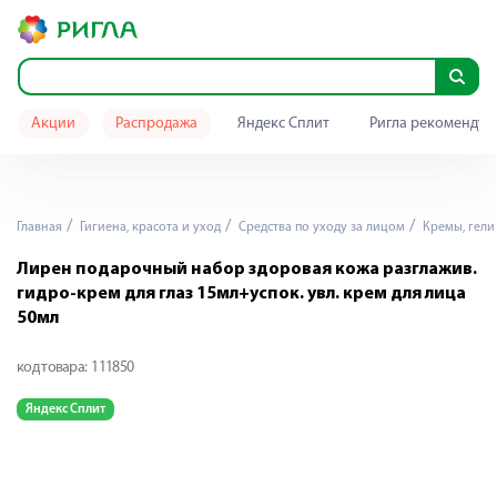
Акции
Распродажа
Яндекс Сплит
Ригла рекомендуе
Главная
Гигиена, красота и уход
Средства по уходу за лицом
Кремы, гели 
Лирен подарочный набор здоровая кожа разглажив.
гидро-крем для глаз 15мл+успок. увл. крем для лица
50мл
код товара:
111850
Яндекс Сплит