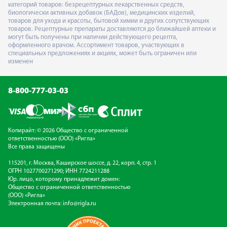
категорий товаров: безрецептурных лекарственных средств,
биологически активных добавок (БАДов), медицинских изделий,
товаров для ухода и красоты, бытовой химии и других сопутствующих
товаров. Рецептурные препараты доставляются до ближайшей аптеки и
могут быть получены при наличии действующего рецепта,
оформленного врачом. Ассортимент товаров, участвующих в
специальных предложениях и акциях, может быть ограничен или
изменен
8-800-777-03-03
Копирайт: © 2026 Общество с ограниченной
ответственностью (ООО) «Ригла»
Все права защищены
115201, г. Москва, Каширское шоссе, д. 22, корп. 4, стр. 1
ОГРН 1027700271290; ИНН 7724211288
Юр. лицо, которому принадлежит домен:
Общество с ограниченной ответственностью
(ООО) «Ригла»
Электронная почта:
info@rigla.ru