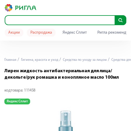
Акции
Распродажа
Яндекс Сплит
Ригла рекомендуе
Главная
Гигиена, красота и уход
Средства по уходу за лицом
Средства дл
Лирен жидкость антибактериальная для лица/
декольте/рук ромашка и конопляное масло 100мл
код товара:
111458
Яндекс Сплит