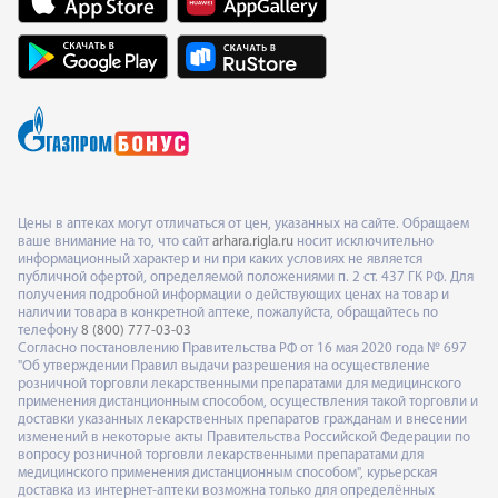
Цены в аптеках могут отличаться от цен, указанных на сайте. Обращаем
ваше внимание на то, что сайт
arhara.rigla.ru
носит исключительно
информационный характер и ни при каких условиях не является
публичной офертой, определяемой положениями п. 2 ст. 437 ГК РФ. Для
получения подробной информации о действующих ценах на товар и
наличии товара в конкретной аптеке, пожалуйста, обращайтесь по
телефону
8 (800) 777-03-03
Согласно постановлению Правительства РФ от 16 мая 2020 года № 697
"Об утверждении Правил выдачи разрешения на осуществление
розничной торговли лекарственными препаратами для медицинского
применения дистанционным способом, осуществления такой торговли и
доставки указанных лекарственных препаратов гражданам и внесении
изменений в некоторые акты Правительства Российской Федерации по
вопросу розничной торговли лекарственными препаратами для
медицинского применения дистанционным способом", курьерская
доставка из интернет-аптеки возможна только для определённых