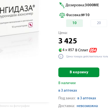
Дозировка:
3000МЕ
Фасовка:
№10
10
20
Цена:
3 425
4 ×
857
В Сплит
Цена товара действительна тол
В корзину
В наличии
в 3 аптеках
Под заказ:
в 3 аптеках
Доставка:
невозможна
жённого на фотографии