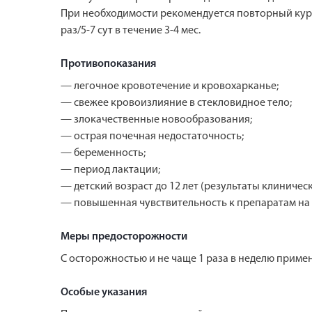
При необходимости рекомендуется повторный курс 
раз/5-7 сут в течение 3-4 мес.
Противопоказания
— легочное кровотечение и кровохарканье;
— свежее кровоизлияние в стекловидное тело;
— злокачественные новообразования;
— острая почечная недостаточность;
— беременность;
— период лактации;
— детский возраст до 12 лет (результаты клиничес
— повышенная чувствительность к препаратам на
Меры предосторожности
С осторожностью и не чаще 1 раза в неделю приме
Особые указания