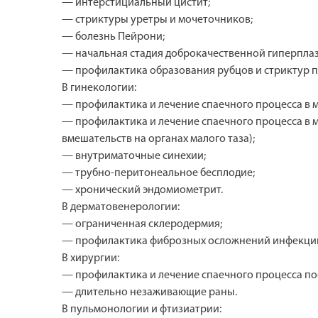
— интерстициальный цистит;
— стриктуры уретры и мочеточников;
— болезнь Пейрони;
— начальная стадия доброкачественной гиперплаз
— профилактика образования рубцов и стриктур п
В гинекологии:
— профилактика и лечение спаечного процесса в 
— профилактика и лечение спаечного процесса в м
вмешательств на органах малого таза);
— внутриматочные синехии;
— трубно-перитонеальное бесплодие;
— хронический эндомиометрит.
В дерматовенерологии:
— ограниченная склеродермия;
— профилактика фиброзных осложнений инфекций
В хирургии:
— профилактика и лечение спаечного процесса по
— длительно незаживающие раны.
В пульмонологии и фтизиатрии: