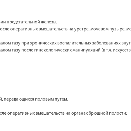
ии предстательной железы;
осле оперативных вмешательств на уретре, мочевом пузыре, м
малом тазу при хронических воспалительных заболеваниях вну
алом тазу после гинекологических манипуляций (в т.ч. искусс
, передающихся половым путем.
сле оперативных вмешательств на органах брюшной полости;