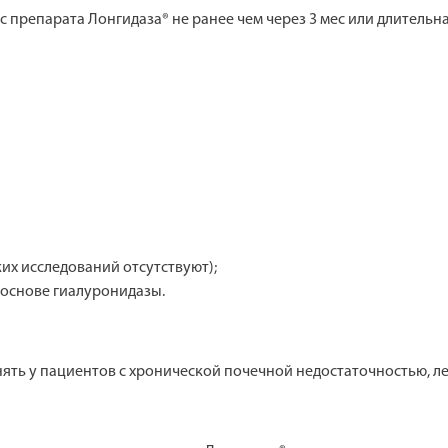
препарата Лонгидаза® не ранее чем через 3 мес или длительн
ких исследований отсутствуют);
 основе гиалуронидазы.
нять у пациентов с хронической почечной недостаточностью, 