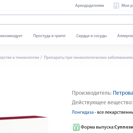
Арендодателям
Мои р
рекомендует
Простуда и грипп
Сердце и сосуды
Аллерги
ерстве и гинекологии
Препараты при гинекологических заболеваниях
Производитель:
Петров
Действующее вещество
Лонгидаза
- все лекарствен
Форма выпуска:
Суппоз