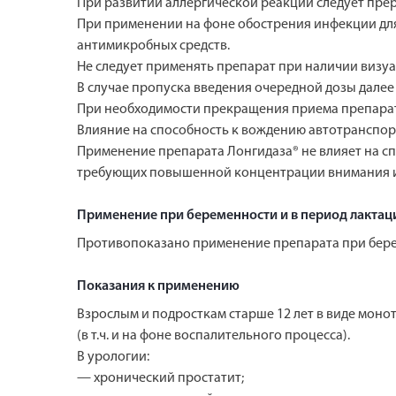
При развитии аллергической реакции следует пре
При применении на фоне обострения инфекции дл
антимикробных средств.
Не следует применять препарат при наличии визуа
В случае пропуска введения очередной дозы далее
При необходимости прекращения приема препарата
Влияние на способность к вождению автотранспо
Применение препарата Лонгидаза® не влияет на с
требующих повышенной концентрации внимания и
Применение при беременности и в период лактац
Противопоказано применение препарата при берем
Показания к применению
Взрослым и подросткам старше 12 лет в виде мон
(в т.ч. и на фоне воспалительного процесса).
В урологии:
— хронический простатит;