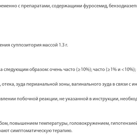
ременно с препаратами, содержащими фуросемид, бензодиазеп
ения суппозитория массой 1.3 г.
ледующим образом: очень часто (≥10%); часто (≥1% и <10%); не
, отека, зуда перианальной зоны, вагинального зуда в связи с
влении побочной реакции, не указанной в инструкции, необход
бом, повышением температуры, головокружением, гипотензией
ачают симптоматическую терапию.