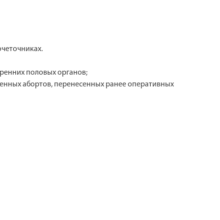
очеточниках.
тренних половых органов;
твенных абортов, перенесенных ранее оперативных