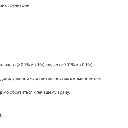
ины, фенитоин.
часто (≥0.1% и <1%); редко (≥0.01% и <0.1%);
 индивидуальной чувствительностью к компонентам
имо обратиться к лечащему врачу.
.