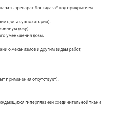
начать препарат Лонгидаза® под прикрытием
ие цвета суппозитория).
военную дозу).
ого уменьшения дозы.
анию механизмов и другим видам работ,
ыт применения отсутствует).
овождающихся гиперплазией соединительной ткани