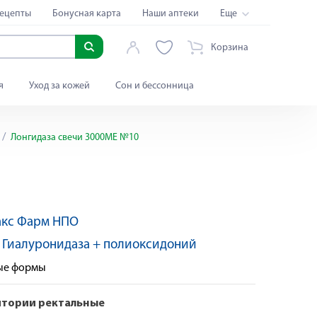
ецепты
Бонусная карта
Наши аптеки
Еще
Корзина
я
Уход за кожей
Сон и бессонница
Лонгидаза свечи 3000МЕ №10
акс Фарм НПО
:
Гиалуронидаза + полиоксидоний
ные формы
итории ректальные