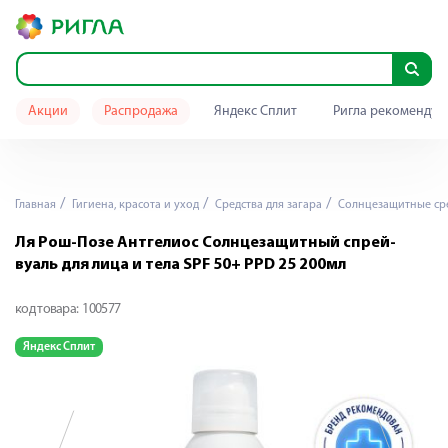
Акции
Распродажа
Яндекс Сплит
Ригла рекомендуе
Главная
Гигиена, красота и уход
Средства для загара
Солнцезащитные ср
Ля Рош-Позе Антгелиос Солнцезащитный спрей-
вуаль для лица и тела SPF 50+ PPD 25 200мл
код товара:
100577
Яндекс Сплит
Я