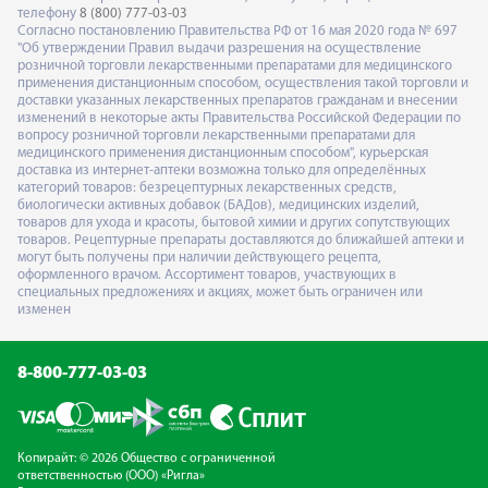
телефону
8 (800) 777-03-03
Согласно постановлению Правительства РФ от 16 мая 2020 года № 697
"Об утверждении Правил выдачи разрешения на осуществление
розничной торговли лекарственными препаратами для медицинского
применения дистанционным способом, осуществления такой торговли и
доставки указанных лекарственных препаратов гражданам и внесении
изменений в некоторые акты Правительства Российской Федерации по
вопросу розничной торговли лекарственными препаратами для
медицинского применения дистанционным способом", курьерская
доставка из интернет-аптеки возможна только для определённых
категорий товаров: безрецептурных лекарственных средств,
биологически активных добавок (БАДов), медицинских изделий,
товаров для ухода и красоты, бытовой химии и других сопутствующих
товаров. Рецептурные препараты доставляются до ближайшей аптеки и
могут быть получены при наличии действующего рецепта,
оформленного врачом. Ассортимент товаров, участвующих в
специальных предложениях и акциях, может быть ограничен или
изменен
8-800-777-03-03
Копирайт: © 2026 Общество с ограниченной
ответственностью (ООО) «Ригла»