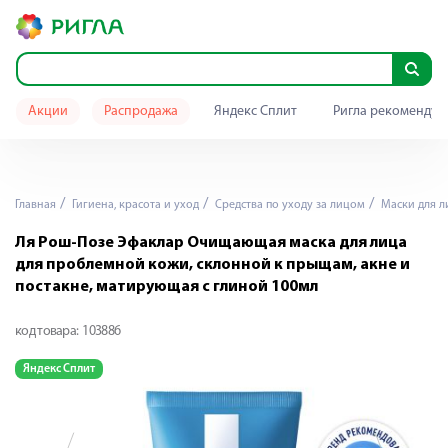
Акции
Распродажа
Яндекс Сплит
Ригла рекомендуе
Главная
Гигиена, красота и уход
Средства по уходу за лицом
Маски для л
Ля Рош-Позе Эфаклар Очищающая маска для лица
для проблемной кожи, склонной к прыщам, акне и
постакне, матирующая с глиной 100мл
код товара:
103886
Яндекс Сплит
Я