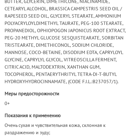
BUTTER, GLYCERIN, DIMETHICONE, NIACINAMIDE,
CETEARYL ALCOHOL, BRASSICA CAMPESTRIS SEED OIL /
RAPESEED SEED OIL, GLYCERYL STEARATE, AMMONIUM
POLYACRYLOYLDIMETHYL TAURATE, PEG-100 STEARATE,
PROPANEDIOL, OPHIOPOGON JAPONICUS ROOT EXTRACT,
PEG-20 METHYL GLUCOSE SESQUISTEARATE, SORBITAN
TRISTEARATE, DIMETHICONOL, SODIUM CHLORIDE,
MANNOSE, COCO-BETAINE, DISODIUM EDTA, CAPRYLOYL
GLYCINE, CAPRYLYL GLYCOL, VITREOSCILLA FERMENT,
CITRIC ACID, MALTODEXTRIN, XANTHAN GUM,
TOCOPHEROL, PENTAERYTHRITYL TETRA-DI-T-BUTYL
HYDROXYHYDROCINNAMATE, (CODE F.I.L.:B237057/1).
Меры предосторожности
0+
Показания к применению
Очень сухая и чувствительная кожа, склонная к
раздражению и зуду;