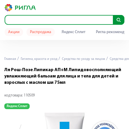
Акции
Распродажа
Яндекс Сплит
Ригла рекомендуе
Главная
Гигиена, красота и уход
Средства по уходу за лицом
Средства дл
Ля Рош-Позе Липикар АП+М Липидовосполняющий
увлажняющий бальзам для лица и тела для детей и
взрослых с маслом ши 75мл
код товара:
110509
Яндекс Сплит
Я