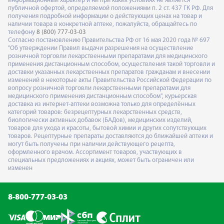
информационный характер и ни при каких условиях не является
публичной офертой, определяемой положениями п. 2 ст. 437 ГК РФ. Для
получения подробной информации о действующих ценах на товар и
наличии товара в конкретной аптеке, пожалуйста, обращайтесь по
телефону
8 (800) 777-03-03
Согласно постановлению Правительства РФ от 16 мая 2020 года № 697
"Об утверждении Правил выдачи разрешения на осуществление
розничной торговли лекарственными препаратами для медицинского
применения дистанционным способом, осуществления такой торговли и
доставки указанных лекарственных препаратов гражданам и внесении
изменений в некоторые акты Правительства Российской Федерации по
вопросу розничной торговли лекарственными препаратами для
медицинского применения дистанционным способом", курьерская
доставка из интернет-аптеки возможна только для определённых
категорий товаров: безрецептурных лекарственных средств,
биологически активных добавок (БАДов), медицинских изделий,
товаров для ухода и красоты, бытовой химии и других сопутствующих
товаров. Рецептурные препараты доставляются до ближайшей аптеки и
могут быть получены при наличии действующего рецепта,
оформленного врачом. Ассортимент товаров, участвующих в
специальных предложениях и акциях, может быть ограничен или
изменен
8-800-777-03-03