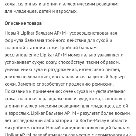
кожа, склонная к атопии и аллергическим реакциям;
для младенцев, детей и взрослых.
Описание товара
Новый Lipikar Бальзам AP+M - усовершенствованная
формула бальзама тройного действия для сухой и
склонной к атопии кожи. Тройной бальзам-
восстановление Lipikar AP+M моментально увлажняет и
успокаивает сухую кожу, способствуя, таким образом,
уменьшению зуда и раздражения, интенсивно питает,
длительно увлажняет, восстанавливая защитный барьер
кожи. Заметно способствует продлению ремиссии.
Показания к применению: очень сухая и чувствительная
кожа, склонная к раздражению и зуду; кожа, склонная к
атопии и аллергическим реакциям; для младенцев, детей
и взрослых. Lipikar Бальзам AP+M - результат более восьми
лет исследований лаборатории La Roche-Posay в области
микробиома кожи. Новый липидовосполняющий бальзам
Lipikar AP+M разрабатывался совместно с дерматологами с