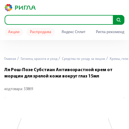
Акции
Распродажа
Яндекс Сплит
Ригла рекомендуе
Главная
Гигиена, красота и уход
Средства по уходу за лицом
Кремы, гели 
Ля Рош-Позе Субстиан Антивозрастной крем от
морщин для зрелой кожи вокруг глаз 15мл
код товара:
33869
Я