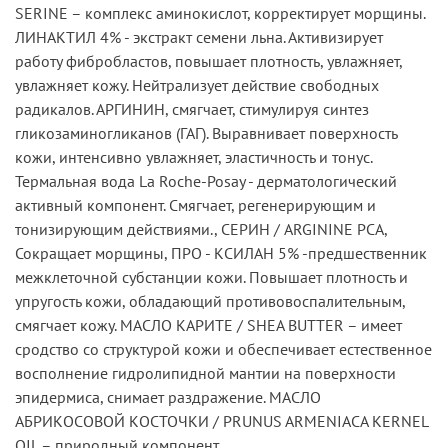
SERINE – комплекс аминокислот, корректирует морщины.
ЛИНАКТИЛ 4% - экстракт семени льна. Активизирует
работу фибробластов, повышает плотность, увлажняет,
увлажняет кожу. Нейтрализует действие свободных
радикалов. АРГИНИН, смягчает, стимулируя синтез
гликозаминогликанов (ГАГ). Выравнивает поверхность
кожи, интенсивно увлажняет, эластичность и тонус.
Термальная вода La Roche-Posay - дерматологический
активный компонент. Смягчает, регенерирующим и
тонизирующим действиями., СЕРИН / ARGININE PCA,
Сокращает морщины, ПРО - КСИЛАН 5% -предшественник
межклеточной субстанции кожи. Повышает плотность и
упругость кожи, обладающий противовоспалительным,
смягчает кожу. МАСЛО КАРИТЕ / SHEA BUTTER – имеет
сродство со структурой кожи и обеспечивает естественное
восполнение гидролипидной мантии на поверхности
эпидермиса, снимает раздражение. МАСЛО
АБРИКОСОВОЙ КОСТОЧКИ / PRUNUS ARMENIACA KERNEL
OIL – природный компонент