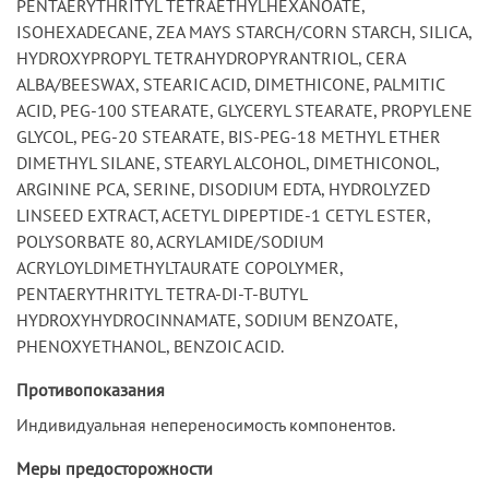
PENTAERYTHRITYL TETRAETHYLHEXANOATE,
ISOHEXADECANE, ZEA MAYS STARCH/CORN STARCH, SILICA,
HYDROXYPROPYL TETRAHYDROPYRANTRIOL, CERA
ALBA/BEESWAX, STEARIC ACID, DIMETHICONE, PALMITIC
ACID, PEG-100 STEARATE, GLYCERYL STEARATE, PROPYLENE
GLYCOL, PEG-20 STEARATE, BIS-PEG-18 METHYL ETHER
DIMETHYL SILANE, STEARYL ALCOHOL, DIMETHICONOL,
ARGININE PCA, SERINE, DISODIUM EDTA, HYDROLYZED
LINSEED EXTRACT, ACETYL DIPEPTIDE-1 CETYL ESTER,
POLYSORBATE 80, ACRYLAMIDE/SODIUM
ACRYLOYLDIMETHYLTAURATE COPOLYMER,
PENTAERYTHRITYL TETRA-DI-T-BUTYL
HYDROXYHYDROCINNAMATE, SODIUM BENZOATE,
PHENOXYETHANOL, BENZOIC ACID.
Противопоказания
Индивидуальная непереносимость компонентов.
Меры предосторожности