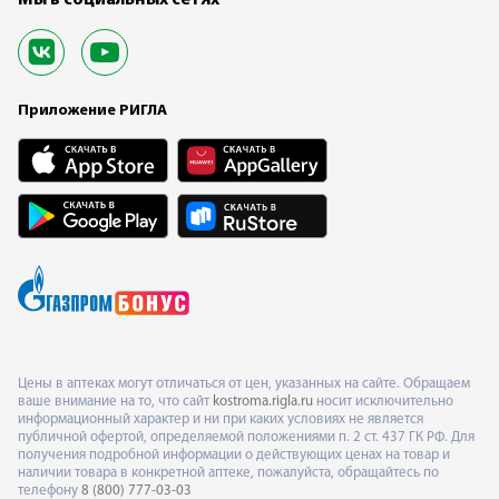
Приложение РИГЛА
Цены в аптеках могут отличаться от цен, указанных на сайте. Обращаем
ваше внимание на то, что сайт
kostroma.rigla.ru
носит исключительно
информационный характер и ни при каких условиях не является
публичной офертой, определяемой положениями п. 2 ст. 437 ГК РФ. Для
получения подробной информации о действующих ценах на товар и
наличии товара в конкретной аптеке, пожалуйста, обращайтесь по
телефону
8 (800) 777-03-03