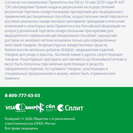
Согласно постановлению Правительства РФ от 16 мая 2020 года № 697
"Об утверждении Правил выдачи разрешения на осуществление
розничной торговли лекарственными препаратами для медицинского
применения дистанционным способом, осуществления такой торговли и
доставки указанных лекарственных препаратов гражданам и внесении
изменений в некоторые акты Правительства Российской Федерации по
вопросу розничной торговли лекарственными препаратами для
медицинского применения дистанционным способом", курьерская
доставка из интернет-аптеки возможна только для определённых
категорий товаров: безрецептурных лекарственных средств,
биологически активных добавок (БАДов), медицинских изделий,
товаров для ухода и красоты, бытовой химии и других сопутствующих
товаров. Рецептурные препараты доставляются до ближайшей аптеки и
могут быть получены при наличии действующего рецепта,
оформленного врачом. Ассортимент товаров, участвующих в
специальных предложениях и акциях, может быть ограничен или
изменен
8-800-777-03-03
Копирайт: © 2026 Общество с ограниченной
ответственностью (ООО) «Ригла»
Все права защищены