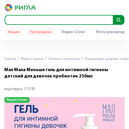
Акции
Распродажа
Яндекс Сплит
Ригла рекомендуе
Главная
Мама и малыш
Гигиена и косметика
Очищающие средства, салфе
Мал Мала Меньше гель для интимной гигиены
детский для девочек пребиотик 250мл
код товара:
111539
Яндекс Сплит
Я