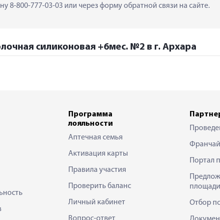
у 8-800-777-03-03 или через форму обратной связи на сайте.
лочная силиконовая +6мес. №2 в г. Архара
Программа
Партне
лояльности
Проведе
Аптечная семья
Франчай
Активация карты
Портал 
Правила участия
Предлож
Проверить баланс
площади
ьность
Личный кабинет
Отбор п
в
Вопрос-ответ
Докумен