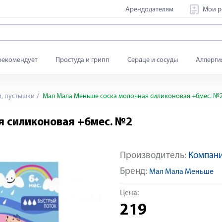
Арендодателям
Мои р
рекомендует
Простуда и грипп
Сердце и сосуды
Аллерги
, пустышки
Мал Мала Меньше соска молочная силиконовая +6мес. №
я силиконовая +6мес. №2
Производитель:
Компани
Бренд:
Мал Мала Меньше
Цена:
219