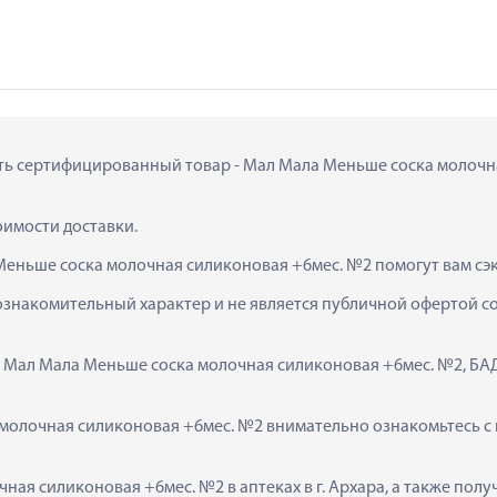
ить сертифицированный товар - Мал Мала Меньше соска молочная
тоимости доставки.
Меньше соска молочная силиконовая +6мес. №2 помогут вам сэ
ознакомительный характер и не является публичной офертой сог
  Мал Мала Меньше соска молочная силиконовая +6мес. №2, БАД
олочная силиконовая +6мес. №2 внимательно ознакомьтесь с и
ная силиконовая +6мес. №2 в аптеках в г. Архара, а также пол