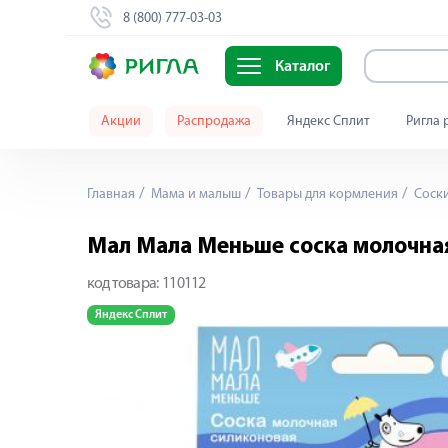
8 (800) 777-03-03
Каталог
Акции
Распродажа
Яндекс Сплит
Ригла 
Главная
Мама и малыш
Товары для кормления
Cоски
Мал Мала Меньше соска молочна
код товара:
110112
Яндекс Сплит