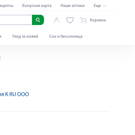
ецепты
Бонусная карта
Наши аптеки
Еще
Корзина
я
Уход за кожей
Сон и бессонница
2
я К RU ООО