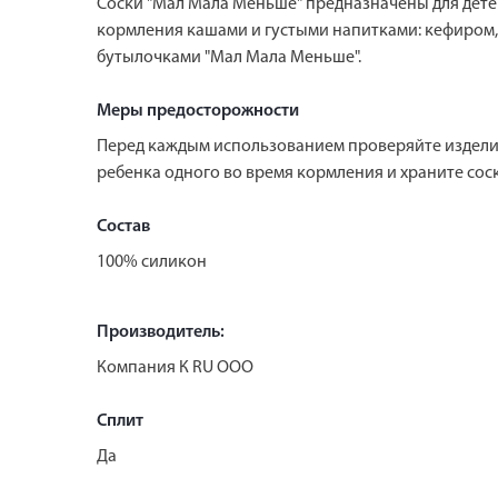
Соски "Мал Мала Меньше" предназначены для детей
кормления кашами и густыми напитками: кефиром, 
бутылочками "Мал Мала Меньше".
Меры предосторожности
Перед каждым использованием проверяйте изделие.
ребенка одного во время кормления и храните соск
Состав
100% силикон
Производитель:
Компания К RU ООО
Сплит
Да