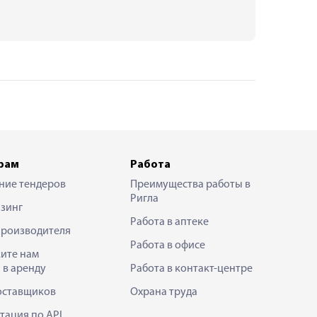
рам
Работа
ние тендеров
Преимущества работы в
Ригла
зинг
Работа в аптеке
производителя
Работа в офисе
ите нам
 в аренду
Работа в контакт-центре
оставщиков
Охрана труда
тация по API