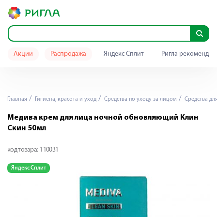
Акции
Распродажа
Яндекс Сплит
Ригла рекомендуе
Главная
Гигиена, красота и уход
Средства по уходу за лицом
Средства дл
Медива крем для лица ночной обновляющий Клин
Скин 50мл
код товара:
110031
Яндекс Сплит