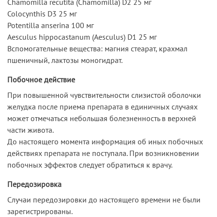
Chamomilla reсutita (Chamomilla) D2 25 мг
Coloсynthis D3 25 мг
Potentilla anserina 100 мг
Aesсulus hippoсastanum (Aesсulus) D1 25 мг
Вспомогательные вещества: магния стеарат, крахмал
пшеничный, лактозы моногидрат.
Побочное действие
При повышенной чувствительности слизистой оболочки
желудка после приема препарата в единичных случаях
может отмечаться небольшая болезненность в верхней
части живота.
До настоящего момента информация об иных побочных
действиях препарата не поступала. При возникновении
побочных эффектов следует обратиться к врачу.
Передозировка
Случаи передозировки до настоящего времени не были
зарегистрированы.