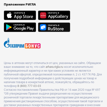
Приложение РИГЛА
Цены в аптеках могут отличаться от цен, указанных на сайте. Обращаем
ваше внимание на то, что сайт
arhara.rigla.ru
носит исключительно
информационный характер и ни при каких условиях не является
публичной офертой, определяемой положениями п. 2 ст. 437 ГК РФ. Для
получения подробной информации о действующих ценах на товар и
наличии товара в конкретной аптеке, пожалуйста, обращайтесь по
телефону
8 (800) 777-03-03
Согласно постановлению Правительства РФ от 16 мая 2020 года № 697
"Об утверждении Правил выдачи разрешения на осуществление
розничной торговли лекарственными препаратами для медицинского
применения дистанционным способом, осуществления такой торговли и
доставки указанных лекарственных препаратов гражданам и внесении