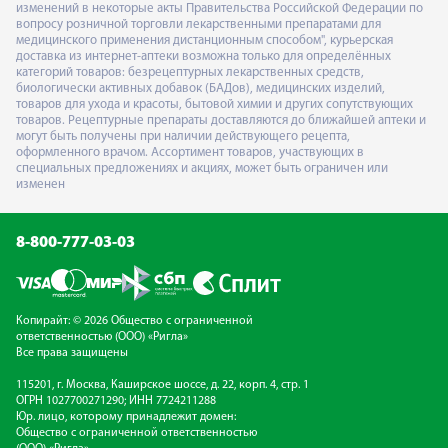
изменений в некоторые акты Правительства Российской Федерации по
вопросу розничной торговли лекарственными препаратами для
медицинского применения дистанционным способом", курьерская
доставка из интернет-аптеки возможна только для определённых
категорий товаров: безрецептурных лекарственных средств,
биологически активных добавок (БАДов), медицинских изделий,
товаров для ухода и красоты, бытовой химии и других сопутствующих
товаров. Рецептурные препараты доставляются до ближайшей аптеки и
могут быть получены при наличии действующего рецепта,
оформленного врачом. Ассортимент товаров, участвующих в
специальных предложениях и акциях, может быть ограничен или
изменен
8-800-777-03-03
Копирайт: © 2026 Общество с ограниченной
ответственностью (ООО) «Ригла»
Все права защищены
115201, г. Москва, Каширское шоссе, д. 22, корп. 4, стр. 1
ОГРН 1027700271290; ИНН 7724211288
Юр. лицо, которому принадлежит домен:
Общество с ограниченной ответственностью