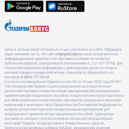
Цены в аптеках могут отличаться от цен, указанных на сайте. Обращаем
ваше внимание на то, что сайт
volgograd.rigla.ru
носит исключительно
информационный характер и ни при каких условиях не является
публичной офертой, определяемой положениями п. 2 ст. 437 ГК РФ. Для
получения подробной информации о действующих ценах на товар и
наличии товара в конкретной аптеке, пожалуйста, обращайтесь по
телефону
8 (800) 777-03-03
Согласно постановлению Правительства РФ от 16 мая 2020 года № 697
"Об утверждении Правил выдачи разрешения на осуществление
розничной торговли лекарственными препаратами для медицинского
применения дистанционным способом, осуществления такой торговли и
доставки указанных лекарственных препаратов гражданам и внесении
изменений в некоторые акты Правительства Российской Федерации по
вопросу розничной торговли лекарственными препаратами для
медицинского применения дистанционным способом", курьерская
доставка из интернет-аптеки возможна только для определённых
категорий товаров: безрецептурных лекарственных средств,
биологически активных добавок (БАДов), медицинских изделий,