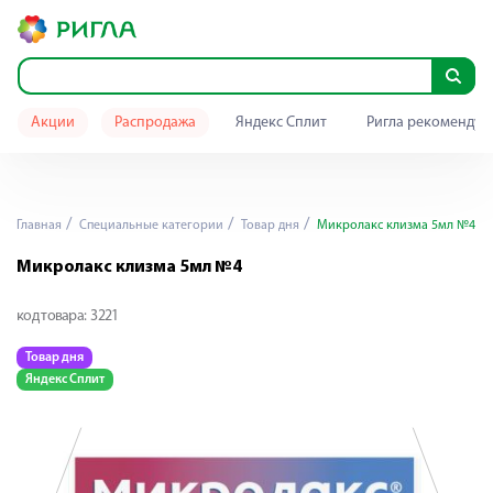
Акции
Распродажа
Яндекс Сплит
Ригла рекомендуе
Главная
Специальные категории
Товар дня
Микролакс клизма 5мл №4
Микролакс клизма 5мл №4
код товара:
3221
Товар дня
Т
Яндекс Сплит
Я