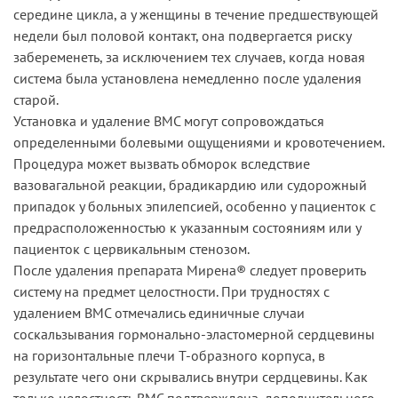
середине цикла, а у женщины в течение предшествующей
недели был половой контакт, она подвергается риску
забеременеть, за исключением тех случаев, когда новая
система была установлена немедленно после удаления
старой.
Установка и удаление ВМС могут сопровождаться
определенными болевыми ощущениями и кровотечением.
Процедура может вызвать обморок вследствие
вазовагальной реакции, брадикардию или судорожный
припадок у больных эпилепсией, особенно у пациенток с
предрасположенностью к указанным состояниям или у
пациенток с цервикальным стенозом.
После удаления препарата Мирена® следует проверить
систему на предмет целостности. При трудностях с
удалением ВМС отмечались единичные случаи
соскальзывания гормонально-эластомерной сердцевины
на горизонтальные плечи Т-образного корпуса, в
результате чего они скрывались внутри сердцевины. Как
только целостность ВМС подтверждена, дополнительного