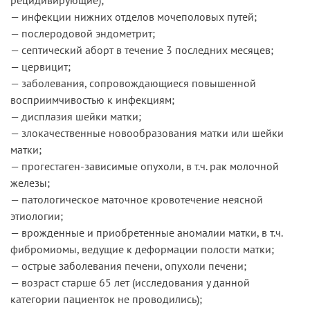
— инфекции нижних отделов мочеполовых путей;
— послеродовой эндометрит;
— септический аборт в течение 3 последних месяцев;
— цервицит;
— заболевания, сопровождающиеся повышенной
восприимчивостью к инфекциям;
— дисплазия шейки матки;
— злокачественные новообразования матки или шейки
матки;
— прогестаген-зависимые опухоли, в т.ч. рак молочной
железы;
— патологическое маточное кровотечение неясной
этиологии;
— врожденные и приобретенные аномалии матки, в т.ч.
фибромиомы, ведущие к деформации полости матки;
— острые заболевания печени, опухоли печени;
— возраст старше 65 лет (исследования у данной
категории пациенток не проводились);