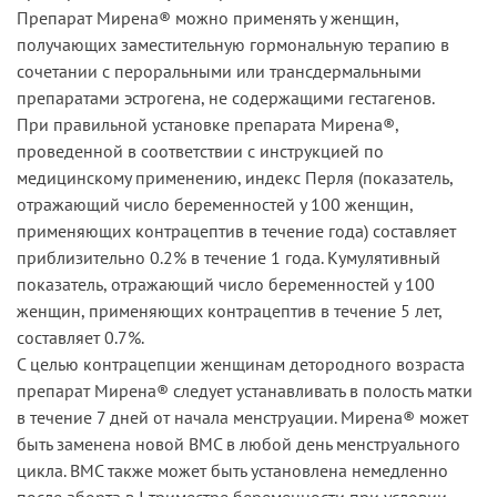
Препарат Мирена® можно применять у женщин,
получающих заместительную гормональную терапию в
сочетании с пероральными или трансдермальными
препаратами эстрогена, не содержащими гестагенов.
При правильной установке препарата Мирена®,
проведенной в соответствии с инструкцией по
медицинскому применению, индекс Перля (показатель,
отражающий число беременностей у 100 женщин,
применяющих контрацептив в течение года) составляет
приблизительно 0.2% в течение 1 года. Кумулятивный
показатель, отражающий число беременностей у 100
женщин, применяющих контрацептив в течение 5 лет,
составляет 0.7%.
С целью контрацепции женщинам детородного возраста
препарат Мирена® следует устанавливать в полость матки
в течение 7 дней от начала менструации. Мирена® может
быть заменена новой ВМС в любой день менструального
цикла. ВМС также может быть установлена немедленно
после аборта в I триместре беременности при условии