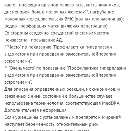
часто - инфекции органов малого таза, кисты яичников,
дисменорея, боль в молочных железах**, нагрубание
молочных желез, экспульсия ВМС (полная или частичная);
редко - перфорация матки (включая пенетрацию).
Со стороны сердечно-сосудистой системы: частота
неизвестна - повышение АД.
* "Часто" по показанию "Профилактика гиперплазии
эндометрия при проведении заместительной терапии
эстрогенами".
** "Очень часто" по показанию "Профилактика гиперплазии
эндометрия при проведении заместительной терапии
эстрогенами".
Для описания определенных реакций, их синонимов, и
связанных с ними состояний в большинстве случаев
использована терминология, соответствующая MedDRA.
Дополнительная информация
Если у женщины с установленным препаратом Мирена®
наступает беременность, относительный риск
эктопической беременности повышается.