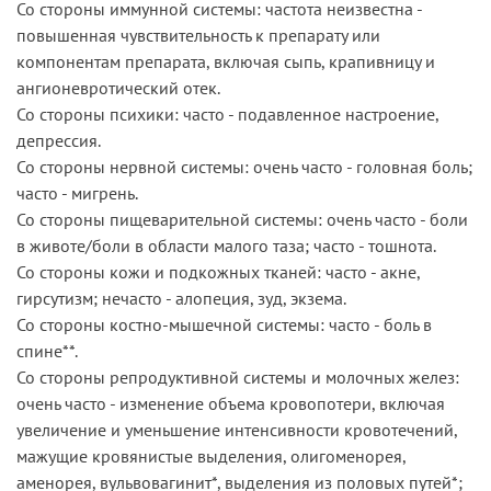
Со стороны иммунной системы: частота неизвестна -
повышенная чувствительность к препарату или
компонентам препарата, включая сыпь, крапивницу и
ангионевротический отек.
Со стороны психики: часто - подавленное настроение,
депрессия.
Со стороны нервной системы: очень часто - головная боль;
часто - мигрень.
Со стороны пищеварительной системы: очень часто - боли
в животе/боли в области малого таза; часто - тошнота.
Со стороны кожи и подкожных тканей: часто - акне,
гирсутизм; нечасто - алопеция, зуд, экзема.
Со стороны костно-мышечной системы: часто - боль в
спине**.
Со стороны репродуктивной системы и молочных желез:
очень часто - изменение объема кровопотери, включая
увеличение и уменьшение интенсивности кровотечений,
мажущие кровянистые выделения, олигоменорея,
аменорея, вульвовагинит*, выделения из половых путей*;