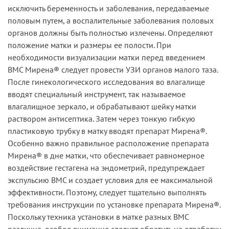
исключить беременность и заболевания, передаваемые
половым путем, а воспалительные заболевания половых
органов должны быть полностью излечены. Определяют
положение матки и размеры ее полости. При
необходимости визуализации матки перед введением
ВМС Мирена® следует провести УЗИ органов малого таза.
После гинекологического исследования во влагалище
вводят специальный инструмент, так называемое
влагалищное зеркало, и обрабатывают шейку матки
раствором антисептика. Затем через тонкую гибкую
пластиковую трубку в матку вводят препарат Мирена®.
Особенно важно правильное расположение препарата
Мирена® в дне матки, что обеспечивает равномерное
воздействие гестагена на эндометрий, предупреждает
экспульсию ВМС и создает условия для ее максимальной
эффективности. Поэтому, следует тщательно выполнять
требования инструкции по установке препарата Мирена®.
Поскольку техника установки в матке разных ВМС
различна, особое внимание следует обратить на отработку