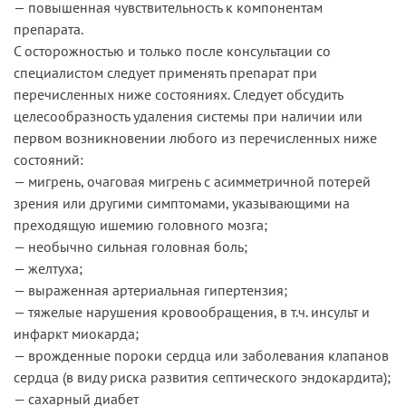
— повышенная чувствительность к компонентам
препарата.
С осторожностью и только после консультации со
специалистом следует применять препарат при
перечисленных ниже состояниях. Следует обсудить
целесообразность удаления системы при наличии или
первом возникновении любого из перечисленных ниже
состояний:
— мигрень, очаговая мигрень с асимметричной потерей
зрения или другими симптомами, указывающими на
преходящую ишемию головного мозга;
— необычно сильная головная боль;
— желтуха;
— выраженная артериальная гипертензия;
— тяжелые нарушения кровообращения, в т.ч. инсульт и
инфаркт миокарда;
— врожденные пороки сердца или заболевания клапанов
сердца (в виду риска развития септического эндокардита);
— сахарный диабет