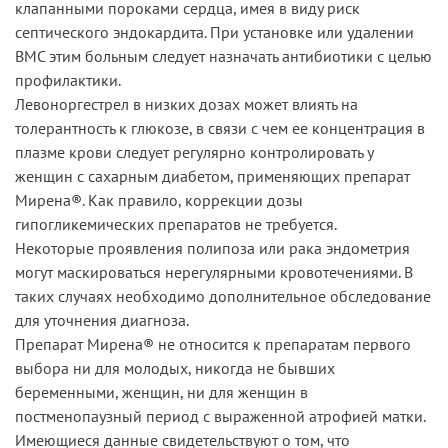
клапанными пороками сердца, имея в виду риск
септического эндокардита. При установке или удалении
ВМС этим больным следует назначать антибиотики с целью
профилактики.
Левоноргестрел в низких дозах может влиять на
толерантность к глюкозе, в связи с чем ее концентрация в
плазме крови следует регулярно контролировать у
женщин с сахарным диабетом, применяющих препарат
Мирена®. Как правило, коррекции дозы
гипогликемических препаратов не требуется.
Некоторые проявления полипоза или рака эндометрия
могут маскироваться нерегулярными кровотечениями. В
таких случаях необходимо дополнительное обследование
для уточнения диагноза.
Препарат Мирена® не относится к препаратам первого
выбора ни для молодых, никогда не бывших
беременными, женщин, ни для женщин в
постменопаузный период с выраженной атрофией матки.
Имеющиеся данные свидетельствуют о том, что