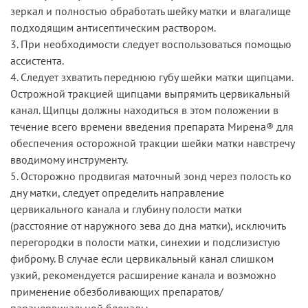
зеркал и полностью обработать шейку матки и влагалище
подходящим антисептическим раствором.
3. При необходимости следует воспользоваться помощью
ассистента.
4. Следует зхватить переднюю губу шейки матки щипцами.
Острожной тракцией щипцами выпрямить цервикальный
канал. Щипцы должны находиться в этом положении в
течение всего времени введения препарата Мирена® для
обеспечения осторожной тракции шейки матки навстречу
вводимому инструменту.
5. Осторожно продвигая маточный зонд через полость ко
дну матки, следует определить направление
цервикального канала и глубину полости матки
(расстояние от наружного зева до дна матки), исключить
перегородки в полости матки, синехии и подслизистую
фиброму. В случае если цервикальный канал слишком
узкий, рекомендуется расширение канала и возможно
применение обезболивающих препаратов/
парацервикальной блокады.