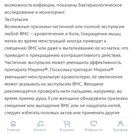
возможность инфекции, показаны бактериологическое
исследование и мониторинг.
Экспульсия
Возможные признаки частичной или полной экспульсии
любой ВМС — кровотечение и боль. Сокращения мышц
матки во время менструаций иногда приводят к
смещению ВМС или даже к выталкиванию ее из матки, что
приводит к прекращению контрацептивного действия.
Частичная экспульсия может уменьшить эффективность
препарата Мирена®. Поскольку препарат Мирена®
уменьшает менструальную кровопотерю, ее увеличение
может указывать на экспульсию ВМС. Женщине
рекомендуется проверять нити пальцами, например, во
время приема душа. Если женщина обнаружила признаки
смещения или выпадения ВМС или не нащупала нитей,
следует избегать половых актов или применять другие
методы контрацепции, а также как можно быстрее
обратиться к врачу.
Главная
Каталог
Корзина
Избранное
Профиль
При неправильном положении в полости матки ВМС