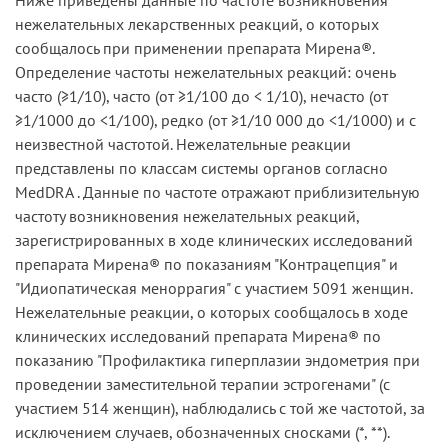
нежелательных лекарственных реакций, о которых
сообщалось при применении препарата Мирена®.
Определение частоты нежелательных реакций: очень
часто (≥1/10), часто (от ≥1/100 до < 1/10), нечасто (от
≥1/1000 до <1/100), редко (от ≥1/10 000 до <1/1000) и с
неизвестной частотой. Hежелательные реакции
представлены по классам системы органов согласно
MedDRA . Данные по частоте отражают приблизительную
частоту возникновения нежелательных реакций,
зарегистрированных в ходе клинических исследований
препарата Мирена® по показаниям "Контрацепция" и
"Идиопатическая меноррагия" с участием 5091 женщин.
Hежелательные реакции, о которых сообщалось в ходе
клинических исследований препарата Мирена® по
показанию "Профилактика гиперплазии эндометрия при
проведении заместительной терапии эстрогенами" (с
участием 514 женщин), наблюдались с той же частотой, за
исключением случаев, обозначенных сносками (*, **).