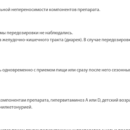
льной непереносимости компонентов препарата.
мы передозировки не наблюдались.
 желудочно-кишечного тракта (диарея). В случае передозиров
мать одновременно с приемом пищи или сразу после него сезонны
понентам препарата, гипервитаминоз А или D, детский возраст 
енилкетонурией.