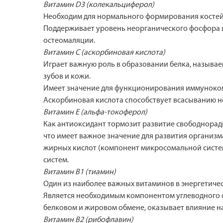
Витамин D3 (колекальциферол)
Необходим для нормального формирования костей 
Поддерживает уровень неорганического фосфора и
остеомаляции.
Витамин С (аскорбиновая кислота)
Играет важную роль в образовании белка, называе
зубов и кожи.
Имеет значение для функционирования иммуноком
Аскорбиновая кислота способствует всасыванию н
Витамин Е (альфа-токоферол)
Как антиоксидант тормозит развитие свободнора
что имеет важное значение для развития организ
жирных кислот (компонент микросомальной систе
систем.
Витамин B1 (тиамин)
Один из наиболее важных витаминов в энергетиче
Является необходимым компонентом углеводного об
белковом и жировом обмене, оказывает влияние н
Витамин В2 (рибофлавин)