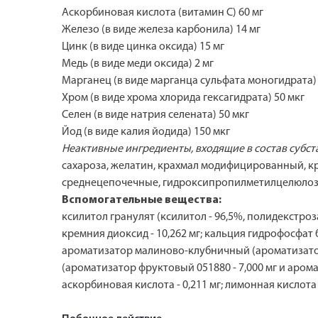
Аскорбиновая кислота (витамин С) 60 мг
Железо (в виде железа карбонила) 14 мг
Цинк (в виде цинка оксида) 15 мг
Медь (в виде меди оксида) 2 мг
Марганец (в виде марганца сульфата моногидрата) 
Хром (в виде хрома хлорида гексагидрата) 50 мкг
Селен (в виде натрия селената) 50 мкг
Йод (в виде калия йодида) 150 мкг
Неактивные ингредиенты, входящие в состав субс
сахароза, желатин, крахмал модифицированный, к
среднецепочечные, гидроксипропилметилцелюлоза, 
Вспомогательные вещества:
ксилитол гранулят (ксилитол - 96,5%, полидекстроза 
кремния диоксид - 10,262 мг; кальция гидрофосфат 
ароматизатор малиново-клубничный (ароматизатор 
(ароматизатор фруктовый 051880 - 7,000 мг и ароматиз
аскорбиновая кислота - 0,211 мг; лимонная кислота б