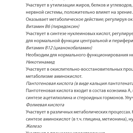
Участвует в утилизации жиров, белков и углеводо
нервной системы, положительно влияет на зрение.
Оказывает метаболическое действие; регулируя о
Витамин В6 (пиридоксин)
Участвует в синтезе нуклеиновых кислот, регулир
для нормальной функции центральной и перифери
Витамин B12 (цианокобаламин)
Необходим для нормального функционирования не
Никотинамид
Участвует в окислительно-восстановительных проц
метаболизме аминокислот.
Пантотеновая кислота (в виде кальция пантотенат
Пантотеновая кислота входит в состав коэнзима А,
синтезе ацетилхолина и стероидных гормонов. Ул
Фолиевая кислота
Участвует в различных метаболических процессах.
синтезе аминокислот (в т.ч. глицина, метионина), 
Железо