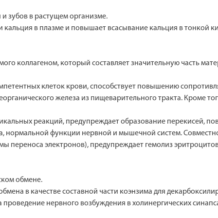
и зубов в растущем организме.
 кальция в плазме и повышает всасывание кальция в тонкой к
мого коллагеном, который составляет значительную часть мате
петентных клеток крови, способствует повышению сопротивл
еорганического железа из пищеварительного тракта. Кроме тог
дикальных реакций, предупреждает образование перекисей, п
ма, нормальной функции нервной и мышечной систем. Совмест
мы переноса электронов), предупреждает гемолиз эритроцито
ском обмене.
мена в качестве составной части коэнзима для декарбоксилир
а проведение нервного возбуждения в холинергических синапса