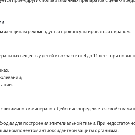
уется прием других поливитаминных препаратов с целью пред
ии
 женщинам рекомендуется проконсультироваться с врачом.
льных веществ у детей в возрасте от 4 до 11 лет: - при повы
ках;
болеваний;
тании.
витаминов и минералов. Действие определяется свойствами к
бходим для построения эпителиальной ткани. При недостаточн
ейшим компонентом антиоксидантной защиты организма.