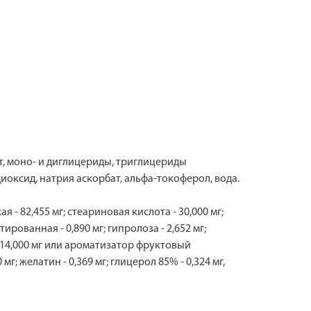
, моно- и диглицериды, триглицериды
оксид, натрия аскорбат, альфа-токоферол, вода.
я - 82,455 мг; стеариновая кислота - 30,000 мг;
рованная - 0,890 мг; гипролоза - 2,652 мг;
 14,000 мг или ароматизатор фруктовый
г; желатин - 0,369 мг; глицерол 85% - 0,324 мг,