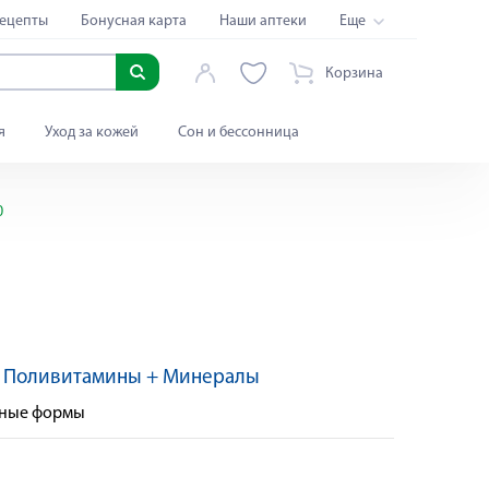
ецепты
Бонусная карта
Наши аптеки
Еще
Корзина
я
Уход за кожей
Сон и бессонница
0
Яндекс Сплит
:
Поливитамины + Минералы
нные формы