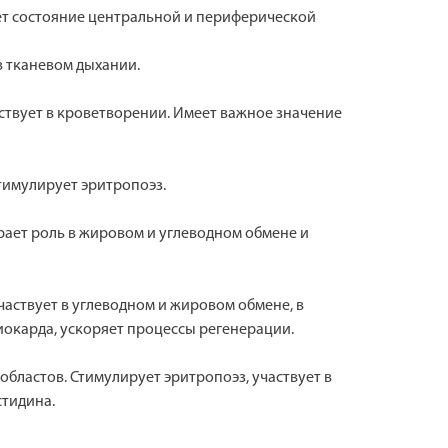
ует состояние центральной и периферической
в тканевом дыхании.
ствует в кроветворении. Имеет важное значение
тимулирует эритропоэз.
рает роль в жировом и углеводном обмене и
частвует в углеводном и жировом обмене, в
иокарда, ускоряет процессы регенерации.
бластов. Стимулирует эритропоэз, участвует в
стидина.