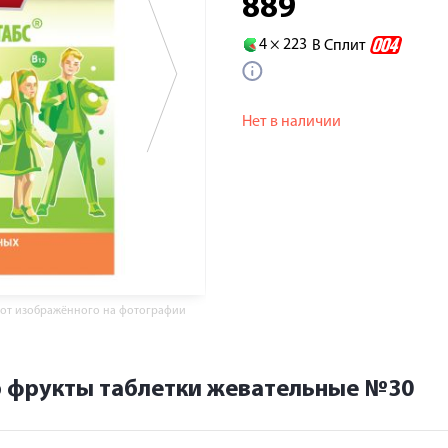
889
4 ×
223
В Сплит
Нет в наличии
 от изображённого на фотографии
р фрукты таблетки жевательные №30