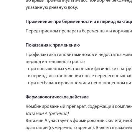
Во время приема Мульти-табс" Юниор не рекоменд
указанную дневную дозу.
Применение при беременности и в период лактац
Перед приемом препарата беременным и кормящим
Показания к применению
Профилактика гиповитаминозов и недостатка минера
период интенсивного роста;
- при повышенных умственных и физических нагруз
- в период восстановления после перенесенных за
- при несбалансированном или неполноценном пи
Фармакологическое действие
Комбинированный препарат, содержащий комплекс 
Витамин А (ретинол)
Витамин А участвует в формировании скелета, нео
адаптации (сумеречного зрения). Является важн