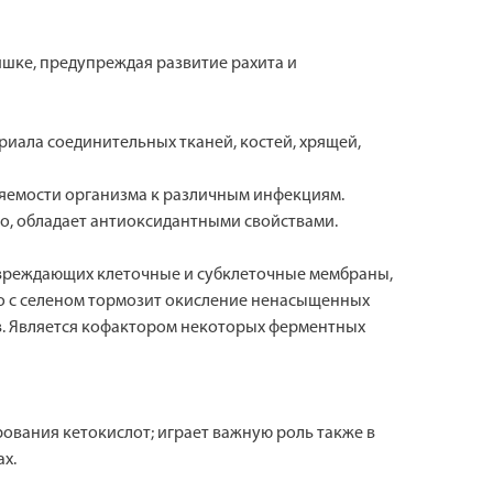
ишке, предупреждая развитие рахита и
риала соединительных тканей, костей, хрящей,
яемости организма к различным инфекциям.
о, обладает антиоксидантными свойствами.
овреждающих клеточные и субклеточные мембраны,
но с селеном тормозит окисление ненасыщенных
в. Является кофактором некоторых ферментных
ования кетокислот; играет важную роль также в
х.