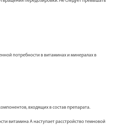
отвращения передозировки. Не следует превышать
шенной потребности в витаминах и минералах в
омпонентов, входящих в состав препарата.
ости витамина А наступает расстройство темновой