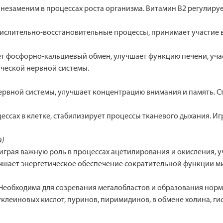
в, незаменим в процессах роста организма. Витамин В2 регулир
кислительно-восстановительные процессы, принимает участие 
ует фосфорно-кальциевый обмен, улучшает функцию печени, уча
ческой нервной системы.
рвной системы, улучшает концентрацию внимания и память. С
ессах в клетке, стабилизирует процессы тканевого дыхания. Иг
а)
 играя важную роль в процессах ацетилирования и окисления, у
учшает энергетическое обеспечение сократительной функции м
 Необходима для созревания мегалобластов и образования нормо
нуклеиновых кислот, пуринов, пиримидинов, в обмене холина, ги