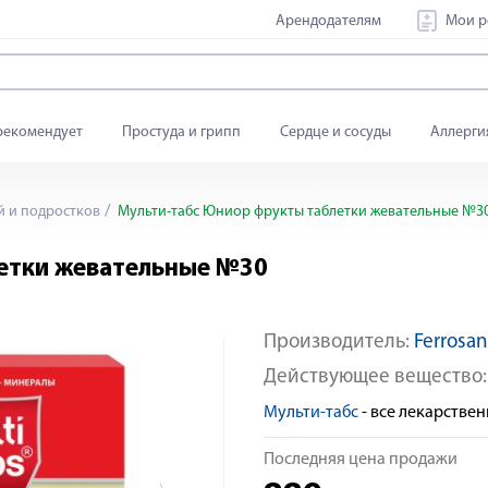
Арендодателям
Мои р
рекомендует
Простуда и грипп
Сердце и сосуды
Аллерги
й и подростков
Мульти-табс Юниор фрукты таблетки жевательные №3
етки жевательные №30
Производитель:
Ferrosan
Яндекс Сплит
Действующее вещество
Мульти-табс
- все лекарстве
Последняя цена продажи