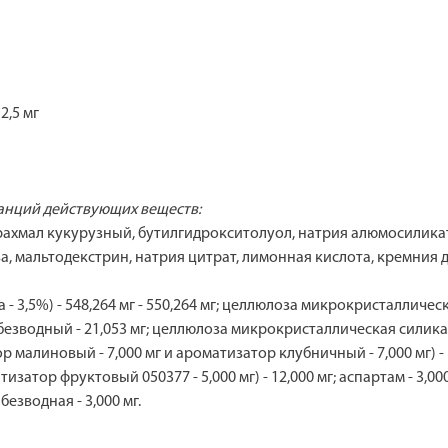
2,5 мг
танций действующих веществ:
рахмал кукурузный, бутилгидрокситолуол, натрия алюмосиликат
мальтодекстрин, натрия цитрат, лимонная кислота, кремния ди
- 3,5%) - 548,264 мг - 550,264 мг; целлюлоза микрокристаллическа
безводный - 21,053 мг; целлюлоза микрокристаллическая силикати
малиновый - 7,000 мг и ароматизатор клубничный - 7,000 мг) -
атор фруктовый 050377 - 5,000 мг) - 12,000 мг; аспартам - 3,000 м
езводная - 3,000 мг.