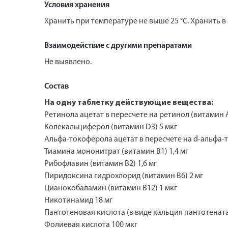
Условия хранения
Хранить при температуре не выше 25 °С. Хранить в
Взаимодействие с другими препаратами
Не выявлено.
Состав
На одну таблетку действующие вещества:
Ретинола ацетат в пересчете на ретинол (витамин А
Колекальциферол (витамин D3) 5 мкг
Альфа-токоферола ацетат в пересчете на d-альфа-т
Тиамина мононитрат (витамин B1) 1,4 мг
Рибофлавин (витамин В2) 1,6 мг
Пиридоксина гидрохлорид (витамин В6) 2 мг
Цианокобаламин (витамин В12) 1 мкг
Никотинамид 18 мг
Пантотеновая кислота (в виде кальция пантотената
Фолиевая кислота 100 мкг