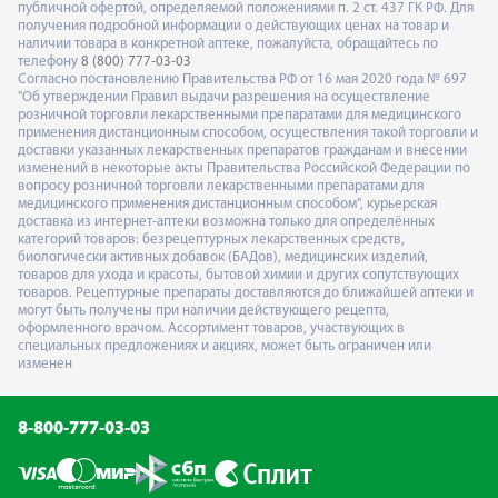
публичной офертой, определяемой положениями п. 2 ст. 437 ГК РФ. Для
получения подробной информации о действующих ценах на товар и
наличии товара в конкретной аптеке, пожалуйста, обращайтесь по
телефону
8 (800) 777-03-03
Согласно постановлению Правительства РФ от 16 мая 2020 года № 697
"Об утверждении Правил выдачи разрешения на осуществление
розничной торговли лекарственными препаратами для медицинского
применения дистанционным способом, осуществления такой торговли и
доставки указанных лекарственных препаратов гражданам и внесении
изменений в некоторые акты Правительства Российской Федерации по
вопросу розничной торговли лекарственными препаратами для
медицинского применения дистанционным способом", курьерская
доставка из интернет-аптеки возможна только для определённых
категорий товаров: безрецептурных лекарственных средств,
биологически активных добавок (БАДов), медицинских изделий,
товаров для ухода и красоты, бытовой химии и других сопутствующих
товаров. Рецептурные препараты доставляются до ближайшей аптеки и
могут быть получены при наличии действующего рецепта,
оформленного врачом. Ассортимент товаров, участвующих в
специальных предложениях и акциях, может быть ограничен или
изменен
8-800-777-03-03