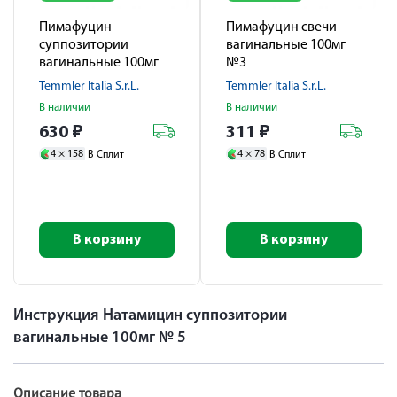
Пимафуцин
Пимафуцин свечи
суппозитории
вагинальные 100мг
вагинальные 100мг
№3
№6
Temmler Italia S.r.L.
Temmler Italia S.r.L.
В наличии
В наличии
630
₽
311
₽
4 ×
158
4 ×
78
В Сплит
В Сплит
В корзину
В корзину
Инструкция Натамицин суппозитории
вагинальные 100мг № 5
Описание товара