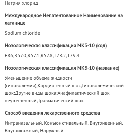
Натрия хлорид
Международное Непатентованное Наименование на
латинице
Sodium chloride
Нозологическая классификация МКБ-10 (код)
E86;R57.0;R57.1;R57.8;T78.2;T79.4
Нозологическая классификация МКБ-10 (название)
Уменьшение объема жидкости
(гиповолемия);Кардиогенный шок;Гиповолемический
шок;Другие виды шока;Анафилактический шок
неуточненный;Травматический шок
Способ введения лекарственного средства
Интраназальный, Конъюнктивальный, Внутривенный,
Внутрикожный, Наружный