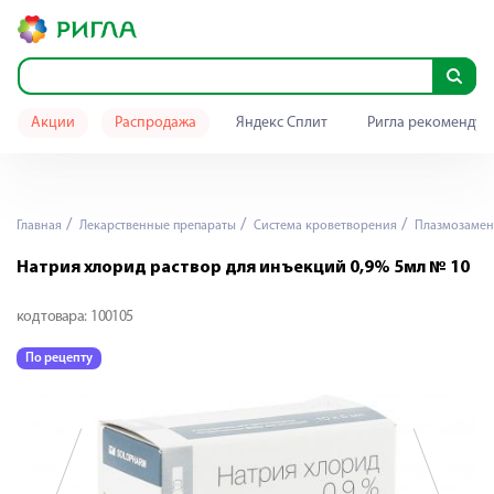
Акции
Распродажа
Яндекс Сплит
Ригла рекомендуе
Главная
Лекарственные препараты
Система кроветворения
Плазмозамен
Натрия хлорид раствор для инъекций 0,9% 5мл № 10
код товара:
100105
По рецепту
П