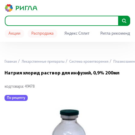
Акции
Распродажа
Яндекс Сплит
Ригла рекомендуе
Главная
Лекарственные препараты
Система кроветворения
Плазмозамен
Натрия хлорид раствор для инфузий, 0,9% 200мл
код товара:
49478
По рецепту