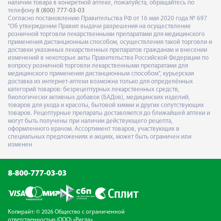
наличии товара в конкретной аптеке, пожалуйста, обращайтесь по
телефону
8 (800) 777-03-03
Согласно постановлению Правительства РФ от 16 мая 2020 года № 697
"Об утверждении Правил выдачи разрешения на осуществление
розничной торговли лекарственными препаратами для медицинского
применения дистанционным способом, осуществления такой торговли и
доставки указанных лекарственных препаратов гражданам и внесении
изменений в некоторые акты Правительства Российской Федерации по
вопросу розничной торговли лекарственными препаратами для
медицинского применения дистанционным способом", курьерская
доставка из интернет-аптеки возможна только для определённых
категорий товаров: безрецептурных лекарственных средств,
биологически активных добавок (БАДов), медицинских изделий,
товаров для ухода и красоты, бытовой химии и других сопутствующих
товаров. Рецептурные препараты доставляются до ближайшей аптеки и
могут быть получены при наличии действующего рецепта,
оформленного врачом. Ассортимент товаров, участвующих в
специальных предложениях и акциях, может быть ограничен или
изменен
8-800-777-03-03
Копирайт: © 2026 Общество с ограниченной
ответственностью (ООО) «Ригла»