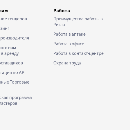
рам
Работа
ние тендеров
Преимущества работы в
Ригла
зинг
Работа в аптеке
производителя
Работа в офисе
ите нам
 в аренду
Работа в контакт-центре
оставщиков
Охрана труда
тация по API
нные Торговые
ская программа
мастеров