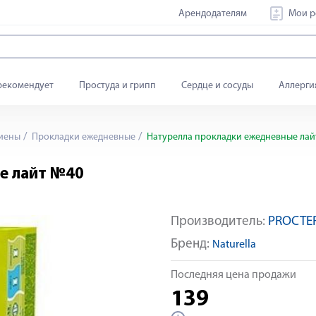
Арендодателям
Мои р
рекомендует
Простуда и грипп
Сердце и сосуды
Аллерги
гиены
Прокладки ежедневные
Натурелла прокладки ежедневные лай
е лайт №40
Производитель:
PROCTE
Бренд:
Naturella
Последняя цена продажи
139