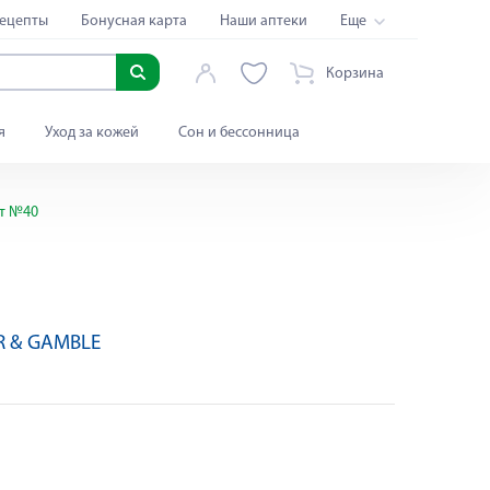
ецепты
Бонусная карта
Наши аптеки
Еще
Корзина
я
Уход за кожей
Сон и бессонница
т №40
R & GAMBLE