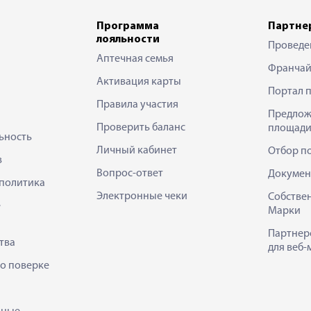
Программа
Партне
лояльности
Проведе
Аптечная семья
Франчай
Активация карты
Портал 
Правила участия
Предлож
Проверить баланс
площади
ьность
Личный кабинет
Отбор п
в
Вопрос-ответ
Докумен
политика
Электронные чеки
Собстве
е
Марки
Партнер
тва
для веб-
 о поверке