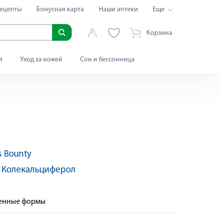
ецепты
Бонусная карта
Наши аптеки
Еще
Корзина
я
Уход за кожей
Сон и бессонница
s Bounty
:
Колекальциферол
венные формы