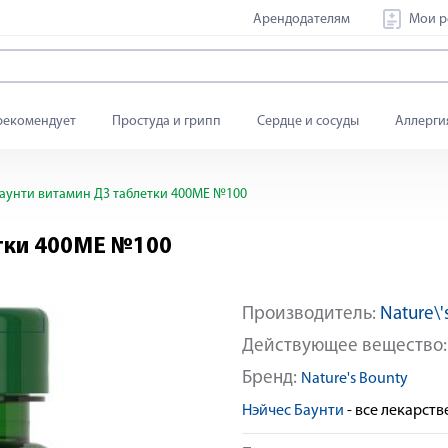
Арендодателям
Мои р
рекомендует
Простуда и грипп
Сердце и сосуды
Аллерги
аунти витамин Д3 таблетки 400МЕ №100
етки 400МЕ №100
Производитель:
Nature\'
Действующее вещество
Бренд:
Nature's Bounty
Нэйчес Баунти
- все лекарст