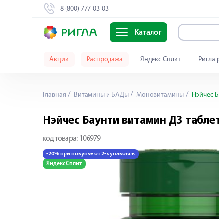
8 (800) 777-03-03
Каталог
Акции
Распродажа
Яндекс Сплит
Ригла 
Главная
Витамины и БАДы
Моновитамины
Нэйчес Б
Нэйчес Баунти витамин Д3 табл
код товара:
106979
-20% при покупке от 2-х упаковок
Яндекс Сплит