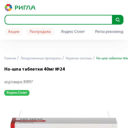
Акции
Распродажа
Яндекс Сплит
Ригла рекомендуе
Главная
Лекарственные препараты
Нервная система
Но-шпа таблетки 40
Но-шпа таблетки 40мг №24
код товара:
89997
Яндекс Сплит
Я