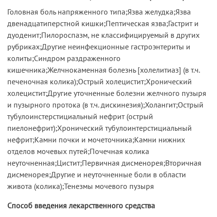
Головная боль напряженного типа;Язва желудка;Язва
двенадцатиперстной кишки;Пептическая язва;Гастрит и
дуоденит;Пилороспазм, не классифицируемый в других
рубриках;Другие неинфекционные гастроэнтериты и
колиты;Синдром раздраженного
кишечника;Желчнокаменная болезнь [холелитиаз] (в т.ч.
печеночная колика);Острый холецистит;Хронический
холецистит;Другие уточненные болезни желчного пузыря
и пузырного протока (в т.ч. дискинезия);Холангит;Острый
тубулоинстерстициальный нефрит (острый
пиелонефрит);Хронический тубулоинтерстициальный
нефрит;Камни почки и мочеточника;Камни нижних
отделов мочевых путей;Почечная колика
неуточненная;Цистит;Первичная дисменорея;Вторичная
дисменорея;Другие и неуточненные боли в области
живота (колика);Тенезмы мочевого пузыря
Способ введения лекарственного средства