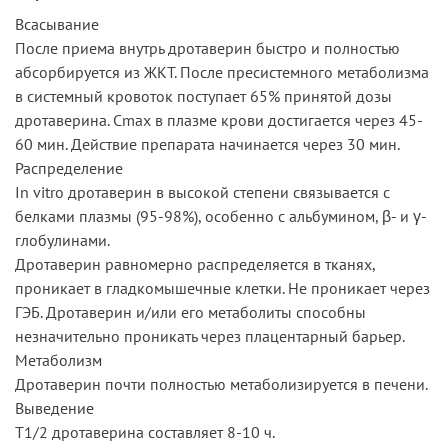
Всасывание
После приема внутрь дротаверин быстро и полностью
абсорбируется из ЖКТ. После пресистемного метаболизма
в системный кровоток поступает 65% принятой дозы
дротаверина. Сmах в плазме крови достигается через 45-
60 мин. Действие препарата начинается через 30 мин.
Распределение
In vitro дротаверин в высокой степени связывается с
белками плазмы (95-98%), особенно с альбумином, β- и γ-
глобулинами.
Дротаверин равномерно распределяется в тканях,
проникает в гладкомышечные клетки. Не проникает через
ГЭБ. Дротаверин и/или его метаболиты способны
незначительно проникать через плацентарный барьер.
Метаболизм
Дротаверин почти полностью метаболизируется в печени.
Выведение
T1/2 дротаверина составляет 8-10 ч.