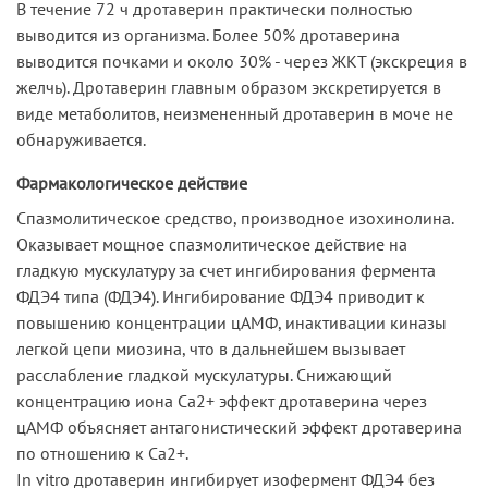
В течение 72 ч дротаверин практически полностью
выводится из организма. Более 50% дротаверина
выводится почками и около 30% - через ЖКТ (экскреция в
желчь). Дротаверин главным образом экскретируется в
виде метаболитов, неизмененный дротаверин в моче не
обнаруживается.
Фармакологическое действие
Спазмолитическое средство, производное изохинолина.
Оказывает мощное спазмолитическое действие на
гладкую мускулатуру за счет ингибирования фермента
ФДЭ4 типа (ФДЭ4). Ингибирование ФДЭ4 приводит к
повышению концентрации цАМФ, инактивации киназы
легкой цепи миозина, что в дальнейшем вызывает
расслабление гладкой мускулатуры. Снижающий
концентрацию иона Са2+ эффект дротаверина через
цАМФ объясняет антагонистический эффект дротаверина
по отношению к Са2+.
In vitro дротаверин ингибирует изофермент ФДЭ4 без