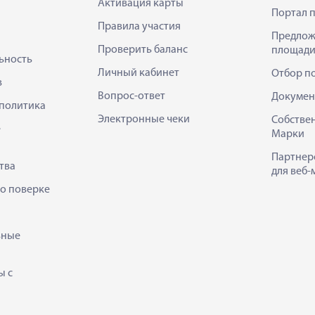
Активация карты
Портал 
Правила участия
Предлож
Проверить баланс
площади
ьность
Личный кабинет
Отбор п
в
Вопрос-ответ
Докумен
политика
Электронные чеки
Собстве
е
Марки
Партнер
тва
для веб-
 о поверке
ьные
ы с