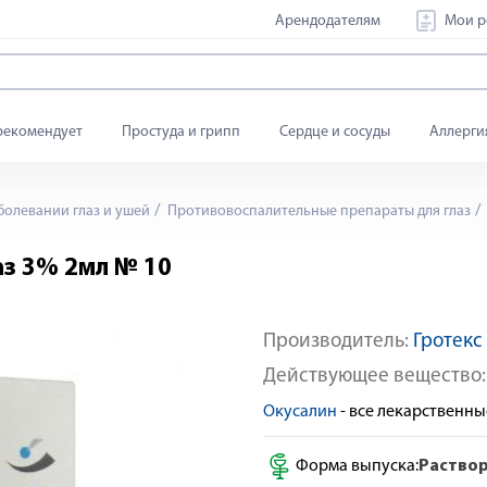
Арендодателям
Мои р
рекомендует
Простуда и грипп
Сердце и сосуды
Аллерги
олевании глаз и ушей
Противовоспалительные препараты для глаз
аз 3% 2мл № 10
Производитель:
Гротек
Действующее вещество
Окусалин
- все лекарственн
Форма выпуска:
Раство