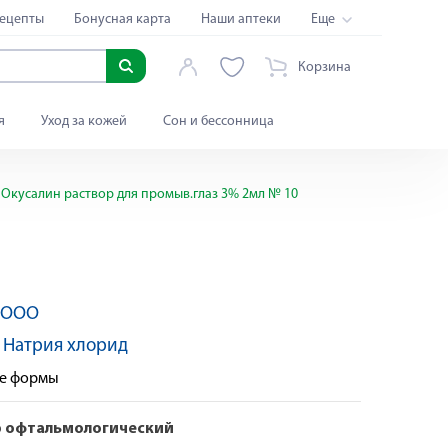
ецепты
Бонусная карта
Наши аптеки
Еще
Корзина
я
Уход за кожей
Сон и бессонница
Окусалин раствор для промыв.глаз 3% 2мл № 10
с ООО
:
Натрия хлорид
ые формы
р офтальмологический