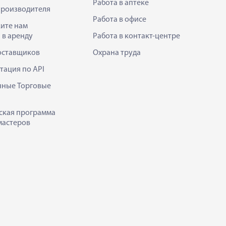
Работа в аптеке
производителя
Работа в офисе
ите нам
 в аренду
Работа в контакт-центре
оставщиков
Охрана труда
тация по API
нные Торговые
ская программа
мастеров