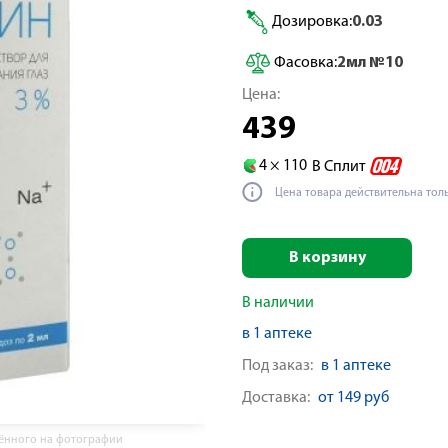
Дозировка:
0.03
Фасовка:
2мл №10
Цена:
439
4 ×
110
В Сплит
Цена товара действительна тол
В корзину
В наличии
в 1 аптеке
Под заказ:
в 1 аптеке
Доставка:
от 149 руб
жённого на фотографии