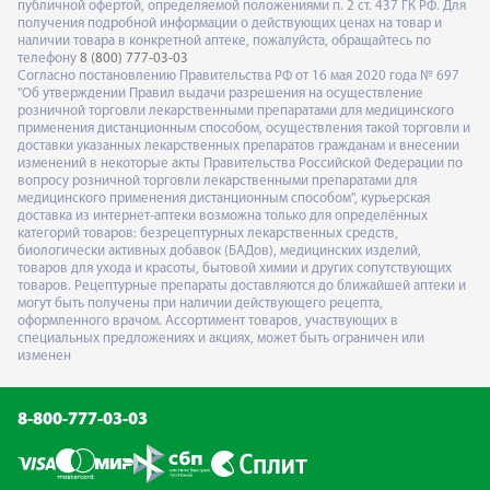
публичной офертой, определяемой положениями п. 2 ст. 437 ГК РФ. Для
получения подробной информации о действующих ценах на товар и
наличии товара в конкретной аптеке, пожалуйста, обращайтесь по
телефону
8 (800) 777-03-03
Согласно постановлению Правительства РФ от 16 мая 2020 года № 697
"Об утверждении Правил выдачи разрешения на осуществление
розничной торговли лекарственными препаратами для медицинского
применения дистанционным способом, осуществления такой торговли и
доставки указанных лекарственных препаратов гражданам и внесении
изменений в некоторые акты Правительства Российской Федерации по
вопросу розничной торговли лекарственными препаратами для
медицинского применения дистанционным способом", курьерская
доставка из интернет-аптеки возможна только для определённых
категорий товаров: безрецептурных лекарственных средств,
биологически активных добавок (БАДов), медицинских изделий,
товаров для ухода и красоты, бытовой химии и других сопутствующих
товаров. Рецептурные препараты доставляются до ближайшей аптеки и
могут быть получены при наличии действующего рецепта,
оформленного врачом. Ассортимент товаров, участвующих в
специальных предложениях и акциях, может быть ограничен или
изменен
8-800-777-03-03