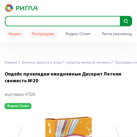
Акции
Распродажа
Яндекс Сплит
Ригла рекомендуе
Главная
Гигиена, красота и уход
Средства женской гигиены
Прокладки е
Олдейс прокладки ежедневные Дискрит Летняя
свежесть №20
код товара:
67326
Яндекс Сплит
Я