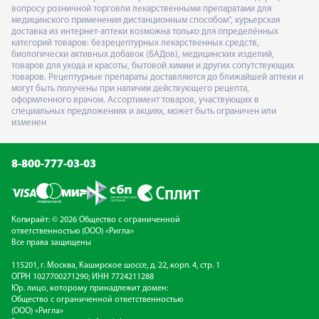
вопросу розничной торговли лекарственными препаратами для
медицинского применения дистанционным способом", курьерская
доставка из интернет-аптеки возможна только для определённых
категорий товаров: безрецептурных лекарственных средств,
биологически активных добавок (БАДов), медицинских изделий,
товаров для ухода и красоты, бытовой химии и других сопутствующих
товаров. Рецептурные препараты доставляются до ближайшей аптеки и
могут быть получены при наличии действующего рецепта,
оформленного врачом. Ассортимент товаров, участвующих в
специальных предложениях и акциях, может быть ограничен или
изменен
8-800-777-03-03
Копирайт: © 2026 Общество с ограниченной
ответственностью (ООО) «Ригла»
Все права защищены
115201, г. Москва, Каширское шоссе, д. 22, корп. 4, стр. 1
ОГРН 1027700271290; ИНН 7724211288
Юр. лицо, которому принадлежит домен:
Общество с ограниченной ответственностью
(ООО) «Ригла»