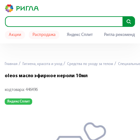
Акции
Распродажа
Яндекс Сплит
Ригла рекомендуе
Главная
Гигиена, красота и уход
Средства по уходу за телом
Специальные 
oleos масло эфирное нероли 10мл
код товара:
446496
Яндекс Сплит