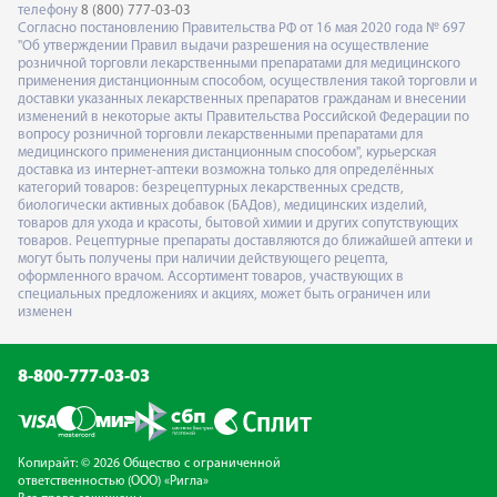
телефону
8 (800) 777-03-03
Согласно постановлению Правительства РФ от 16 мая 2020 года № 697
"Об утверждении Правил выдачи разрешения на осуществление
розничной торговли лекарственными препаратами для медицинского
применения дистанционным способом, осуществления такой торговли и
доставки указанных лекарственных препаратов гражданам и внесении
изменений в некоторые акты Правительства Российской Федерации по
вопросу розничной торговли лекарственными препаратами для
медицинского применения дистанционным способом", курьерская
доставка из интернет-аптеки возможна только для определённых
категорий товаров: безрецептурных лекарственных средств,
биологически активных добавок (БАДов), медицинских изделий,
товаров для ухода и красоты, бытовой химии и других сопутствующих
товаров. Рецептурные препараты доставляются до ближайшей аптеки и
могут быть получены при наличии действующего рецепта,
оформленного врачом. Ассортимент товаров, участвующих в
специальных предложениях и акциях, может быть ограничен или
изменен
8-800-777-03-03
Копирайт: © 2026 Общество с ограниченной
ответственностью (ООО) «Ригла»