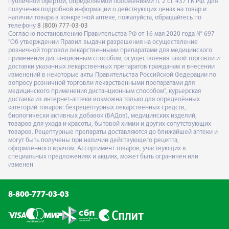
публичной офертой, определяемой положениями п. 2 ст. 437 ГК РФ. Для
получения подробной информации о действующих ценах на товар и
наличии товара в конкретной аптеке, пожалуйста, обращайтесь по
телефону
8 (800) 777-03-03
Согласно постановлению Правительства РФ от 16 мая 2020 года № 697
"Об утверждении Правил выдачи разрешения на осуществление
розничной торговли лекарственными препаратами для медицинского
применения дистанционным способом, осуществления такой торговли и
доставки указанных лекарственных препаратов гражданам и внесении
изменений в некоторые акты Правительства Российской Федерации по
вопросу розничной торговли лекарственными препаратами для
медицинского применения дистанционным способом", курьерская
доставка из интернет-аптеки возможна только для определённых
категорий товаров: безрецептурных лекарственных средств,
биологически активных добавок (БАДов), медицинских изделий,
товаров для ухода и красоты, бытовой химии и других сопутствующих
товаров. Рецептурные препараты доставляются до ближайшей аптеки и
могут быть получены при наличии действующего рецепта,
оформленного врачом. Ассортимент товаров, участвующих в
специальных предложениях и акциях, может быть ограничен или
изменен
8-800-777-03-03