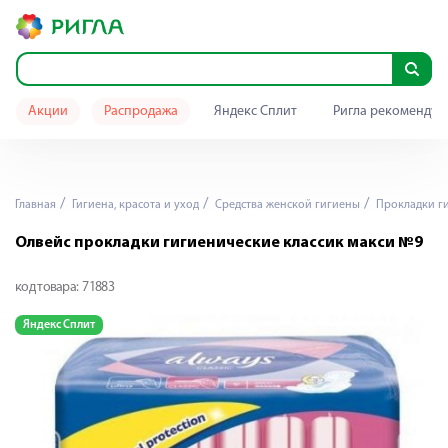
Акции
Распродажа
Яндекс Сплит
Ригла рекомендуе
Главная
Гигиена, красота и уход
Средства женской гигиены
Прокладки г
Олвейс прокладки гигиенические классик макси №9
код товара:
71883
Яндекс Сплит