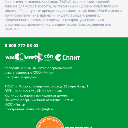
биологически активных добавок (БАДов), медицинских изделий,
товаров для ухода и красоты, бытовой химии и других сопутствующих
товаров. Рецептурные препараты доставляются до ближайшей аптеки и
могут быть получены при наличии действующего рецепта,
оформленного врачом. Ассортимент товаров, участвующих в
специальных предложениях и акциях, может быть ограничен или
изменен
8-800-777-03-03
Копирайт: © 2026 Общество с ограниченной
ответственностью (ООО) «Ригла»
Все права защищены
115201, г. Москва, Каширское шоссе, д. 22, корп. 4, стр. 1
ОГРН 1027700271290; ИНН 7724211288
Юр. лицо, которому принадлежит домен:
Общество с ограниченной ответственностью
(ООО) «Ригла»
Электронная почта:
info@rigla.ru