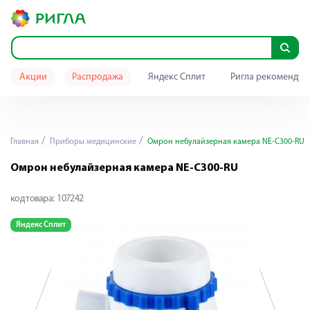
Акции
Распродажа
Яндекс Сплит
Ригла рекомендуе
Главная
Приборы медицинские
Омрон небулайзерная камера NE-С300-RU
Омрон небулайзерная камера NE-С300-RU
код товара:
107242
Яндекс Сплит
Я