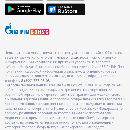
Цены в аптеках могут отличаться от цен, указанных на сайте. Обращаем
ваше внимание на то, что сайт
ivanovo.rigla.ru
носит исключительно
информационный характер и ни при каких условиях не является
публичной офертой, определяемой положениями п. 2 ст. 437 ГК РФ. Для
получения подробной информации о действующих ценах на товар и
наличии товара в конкретной аптеке, пожалуйста, обращайтесь по
телефону
8 (800) 777-03-03
Согласно постановлению Правительства РФ от 16 мая 2020 года № 697
"Об утверждении Правил выдачи разрешения на осуществление
розничной торговли лекарственными препаратами для медицинского
применения дистанционным способом, осуществления такой торговли и
доставки указанных лекарственных препаратов гражданам и внесении
изменений в некоторые акты Правительства Российской Федерации по
вопросу розничной торговли лекарственными препаратами для
медицинского применения дистанционным способом", курьерская
доставка из интернет-аптеки возможна только для определённых
категорий товаров: безрецептурных лекарственных средств,