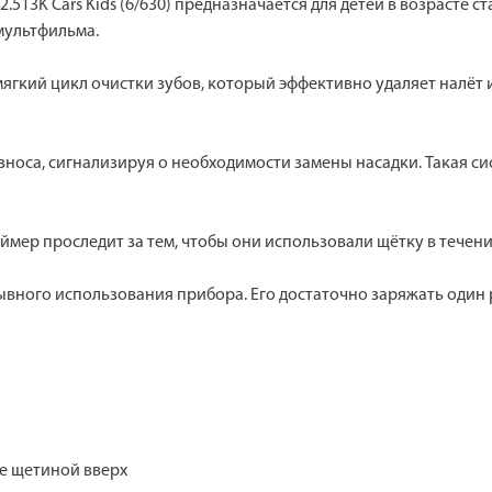
12.513K Cars Kids (6/630) предназначается для детей в возрасте
мультфильма.
мягкий цикл очистки зубов, который эффективно удаляет налёт 
носа, сигнализируя о необходимости замены насадки. Такая с
аймер проследит за тем, чтобы они использовали щётку в тече
вного использования прибора. Его достаточно заряжать один р
е щетиной вверх