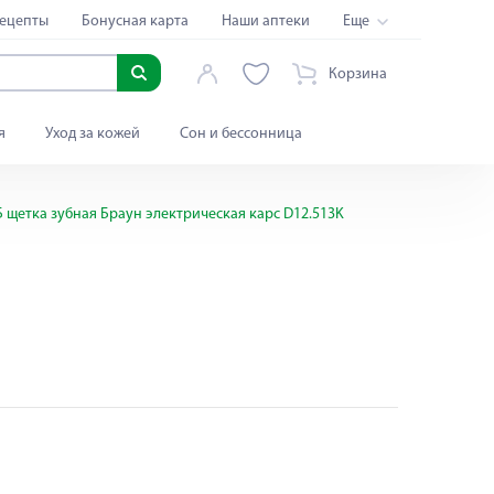
ецепты
Бонусная карта
Наши аптеки
Еще
Корзина
я
Уход за кожей
Сон и бессонница
 щетка зубная Браун электрическая карс D12.513K