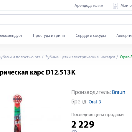
Арендодателям
Мои р
рекомендует
Простуда и грипп
Сердце и сосуды
Аллерги
зубами и полостью рта
Зубные щетки электрические, насадки
Орал-Б
рическая карс D12.513K
Производитель:
Braun
Бренд:
Oral-B
Последняя цена продажи
2 229