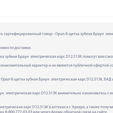
ть сертифицированный товар - Орал-Б щетка зубная Браун  элект
тоимости доставки.
ка зубная Браун  электрическая карс D12.513K помогут вам сэк
ознакомительный характер и не является публичной офертой сог
 Орал-Б щетка зубная Браун  электрическая карс D12.513K, БАД
н  электрическая карс D12.513K внимательно ознакомьтесь с ин
лектрическая карс D12.513K в аптеках в г. Архара, а также пол
у 8-800-777-03-03 или через форму обратной связи на сайте.