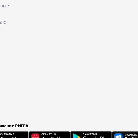
ьные
ы с
жение РИГЛА