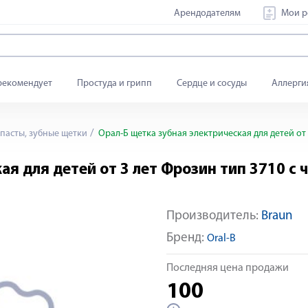
Арендодателям
Мои р
рекомендует
Простуда и грипп
Сердце и сосуды
Аллерги
пасты, зубные щетки
Орал-Б щетка зубная электрическая для детей от 
ая для детей от 3 лет Фрозин тип 3710 с
Производитель:
Braun
Бренд:
Oral-B
Последняя цена продажи
100