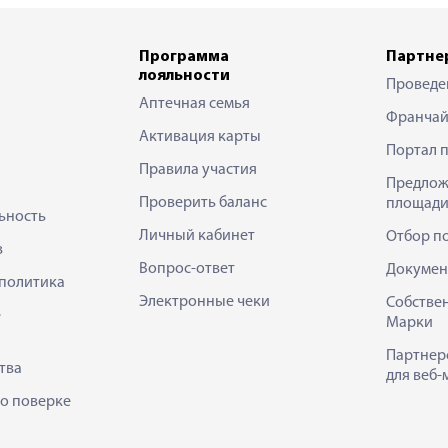
Программа
Партне
лояльности
Проведе
Аптечная семья
Франчай
Активация карты
Портал 
Правила участия
Предлож
Проверить баланс
площади
ьность
Личный кабинет
Отбор п
в
Вопрос-ответ
Докумен
политика
Электронные чеки
Собстве
е
Марки
Партнер
тва
для веб-
 о поверке