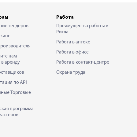
рам
Работа
ние тендеров
Преимущества работы в
Ригла
зинг
Работа в аптеке
производителя
Работа в офисе
ите нам
 в аренду
Работа в контакт-центре
оставщиков
Охрана труда
тация по API
нные Торговые
ская программа
мастеров