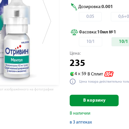
Дозировка:
0.001
0.05
0,6+0
Фасовка:
10мл №1
10/1
10/1
Цена:
235
4 ×
59
В Сплит
Цена товара действительна тол
 от изображённого на фотографии
В корзину
В наличии
в 3 аптеках