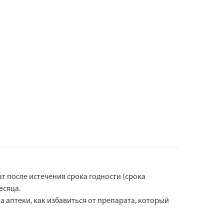
192
4 ×
48
ат после истечения срока годности (срока
есяца.
а аптеки, как избавиться от препарата, который