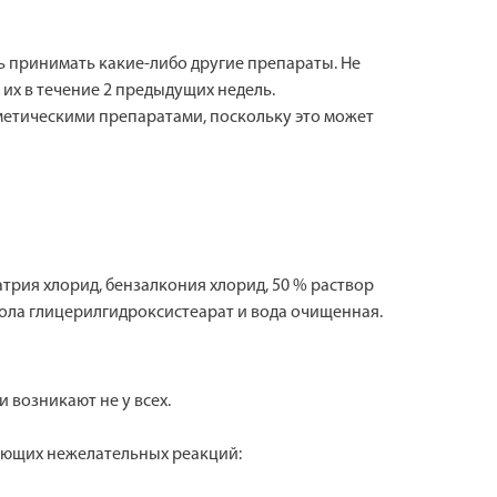
ь принимать какие-либо другие препараты. Не
их в течение 2 предыдущих недель.
етическими препаратами, поскольку это может
трия хлорид, бензалкония хлорид, 50 % раствор
огола глицерилгидроксистеарат и вода очищенная.
возникают не у всех.
ующих нежелательных реакций: