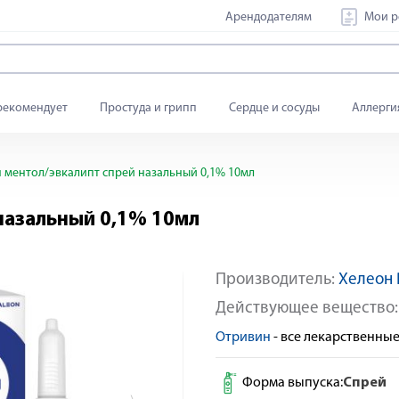
Арендодателям
Мои р
рекомендует
Простуда и грипп
Сердце и сосуды
Аллерги
ментол/эвкалипт спрей назальный 0,1% 10мл
назальный 0,1% 10мл
Производитель:
Хелеон 
Товар дня
Яндекс Сплит
Действующее вещество
Отривин
- все лекарственны
Форма выпуска:
Спрей