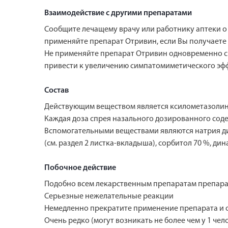
Взаимодействие с другими препаратами
Сообщите лечащему врачу или работнику аптеки о 
применяйте препарат Отривин, если Вы получаете
Не применяйте препарат Отривин одновременно с
привести к увеличению симпатомиметического эф
Состав
Действующим веществом является ксилометазолин
Каждая доза спрея назального дозированного соде
Вспомогательными веществами являются натрия диг
(см. раздел 2 листка-вкладыша), сорбитол 70 %, ди
Побочное действие
Подобно всем лекарственным препаратам препарат
Серьезные нежелательные реакции
Немедленно прекратите применение препарата и 
Очень редко (могут возникать не более чем у 1 чело