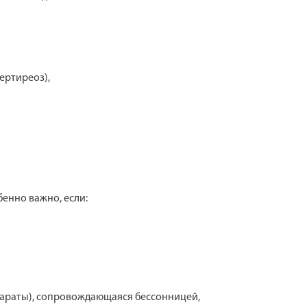
ертиреоз),
енно важно, если:
параты), сопровождающаяся бессонницей,