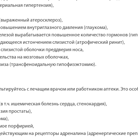
териальная гипертензия),
х (выраженный атеросклероз),
 повышением внутриглазного давления (глаукома),
железой вырабатывается повышенное количество гормонов (гип
ождающееся истончением слизистой (атрофический ринит),
и слизистой оболочки преддверия носа,
ельства на мозговых оболочках,
физа (трансфеноидальную гипофизэктомию).
тируйтесь с лечащим врачом или работником аптеки. Это особ
в т.ч. ишемическая болезнь сердца, стенокардия),
зия простаты),
ма),
емое порфирией,
, действующим на рецепторы адреналина (адренергические пре