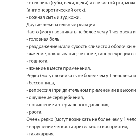
• отек лица (губы, веки, щеки) и слизистой рта, 
(ангионевротический отек),
• кожная сыть и зуд кожи.
Другие нежелательные реакции
Часто (могут возникать не более чем у 1 человека из
• головная боль,
• раздражение и/или сухость слизистой оболочки н
• жжение, покалывание, чихание, гиперсекреция с
• тошнота,
• жжение в месте применения.
Редко (могут возникать не более чем у 1 человека из
• бессонница,
• депрессия (при длительном применении в высоких
• ощущение сердцебиения,
• повышение артериального давления,
• рвота.
Очень редко (могут возникать не более чем у 1 чело
• нарушение четкости зрительного восприятия,
• тахикардия,