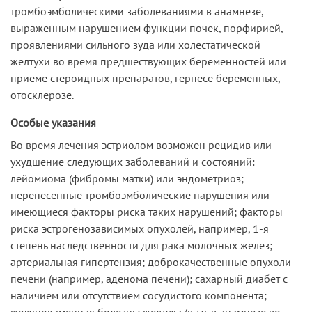
тромбоэмболическими заболеваниями в анамнезе,
выраженным нарушением функции почек, порфирией,
проявлениями сильного зуда или холестатической
желтухи во время предшествующих беременностей или
приеме стероидных препаратов, герпесе беременных,
отосклерозе.
Особые указания
Во время лечения эстриолом возможен рецидив или
ухудшение следующих заболеваний и состояний:
лейомиома (фибромы матки) или эндометриоз;
перенесенные тромбоэмболические нарушения или
имеющиеся факторы риска таких нарушений; факторы
риска эстрогенозависимых опухолей, например, 1-я
степень наследственности для рака молочных желез;
артериальная гипертензия; доброкачественные опухоли
печени (например, аденома печени); сахарный диабет с
наличием или отсутствием сосудистого компонента;
желчнокаменная болезнь; желтуха (в т.ч. в анамнезе во