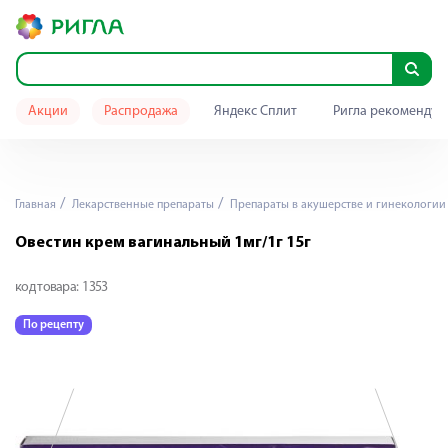
Акции
Распродажа
Яндекс Сплит
Ригла рекомендуе
Главная
Лекарственные препараты
Препараты в акушерстве и гинекологии
Овестин крем вагинальный 1мг/1г 15г
код товара:
1353
По рецепту
П