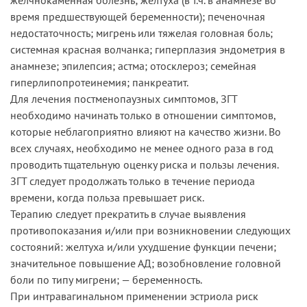
время предшествующей беременности); печеночная
недостаточность; мигрень или тяжелая головная боль;
системная красная волчанка; гиперплазия эндометрия в
анамнезе; эпилепсия; астма; отосклероз; семейная
гиперлипопротеинемия; панкреатит.
Для лечения постменопаузных симптомов, ЗГТ
необходимо начинать только в отношении симптомов,
которые неблагоприятно влияют на качество жизни. Во
всех случаях, необходимо не менее одного раза в год
проводить тщательную оценку риска и пользы лечения.
ЗГТ следует продолжать только в течение периода
времени, когда польза превышает риск.
Терапию следует прекратить в случае выявления
противопоказания и/или при возникновении следующих
состояний: желтуха и/или ухудшение функции печени;
значительное повышение АД; возобновление головной
боли по типу мигрени; — беременность.
При интравагинальном применении эстриола риск