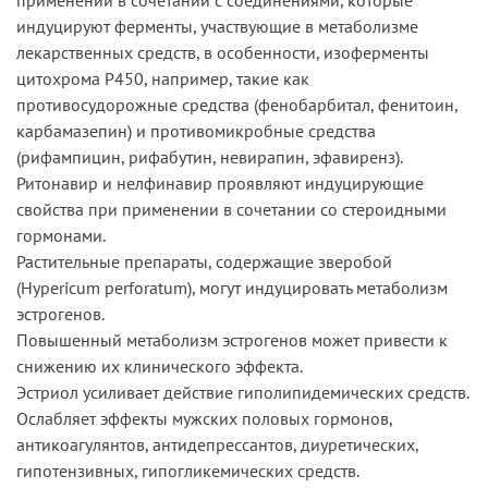
индуцируют ферменты, участвующие в метаболизме
лекарственных средств, в особенности, изоферменты
цитохрома Р450, например, такие как
противосудорожные средства (фенобарбитал, фенитоин,
карбамазепин) и противомикробные средства
(рифампицин, рифабутин, невирапин, эфавиренз).
Ритонавир и нелфинавир проявляют индуцирующие
свойства при применении в сочетании со стероидными
гормонами.
Растительные препараты, содержащие зверобой
(Hypericum perforatum), могут индуцировать метаболизм
эстрогенов.
Повышенный метаболизм эстрогенов может привести к
снижению их клинического эффекта.
Эстриол усиливает действие гиполипидемических средств.
Ослабляет эффекты мужских половых гормонов,
антикоагулянтов, антидепрессантов, диуретических,
гипотензивных, гипогликемических средств.