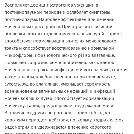
Восполняет дефицит эстрогенов у женщин в
постменопаузном периоде и ослабляет симптомы
постменопаузы. Наиболее эффективен при лечении
мочеполовых расстройств. При атрофии слизистой
оболочки нижних отделов мочеполовых путей эстриол
способствует нормализации эпителия мочеполового
тракта и способствует восстановлению нормальной
микрофлоры и физиологического рН во влагалище.
Повышает сопротивляемость эпителиальных клеток
мочеполового тракта к инфекциям и воспалению, снижая
такие жалобы, как болезненность при половом акте,
сухость, зуд во влагалище, уменьшает вероятность
возникновения вагинальных инфекций и инфекций
мочевыводящих путей, способствует нормализации
мочеиспускания, предотвращает недержание мочи.
В отличие от других эстрогенов, эстриол обладает
коротким периодом действия, поскольку в ядрах клеток
эндометрия он удерживается в течение короткого
промежутка времени. Предполагается, что одноразовое