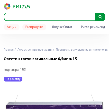
Акции
Распродажа
Яндекс Сплит
Ригла рекомендуе
Главная
Лекарственные препараты
Препараты в акушерстве и гинекологии
Овестин свечи вагинальные 0,5мг №15
код товара:
1354
По рецепту
П