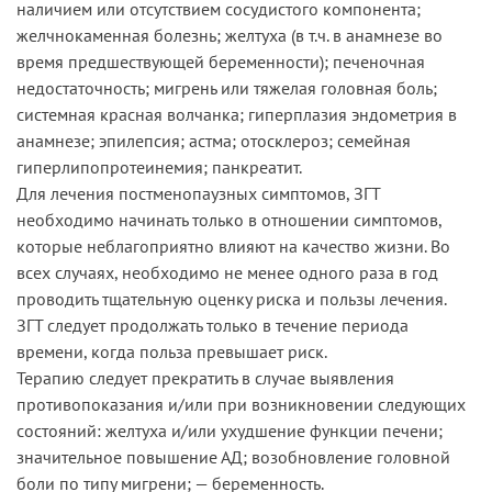
наличием или отсутствием сосудистого компонента;
желчнокаменная болезнь; желтуха (в т.ч. в анамнезе во
время предшествующей беременности); печеночная
недостаточность; мигрень или тяжелая головная боль;
системная красная волчанка; гиперплазия эндометрия в
анамнезе; эпилепсия; астма; отосклероз; семейная
гиперлипопротеинемия; панкреатит.
Для лечения постменопаузных симптомов, ЗГТ
необходимо начинать только в отношении симптомов,
которые неблагоприятно влияют на качество жизни. Во
всех случаях, необходимо не менее одного раза в год
проводить тщательную оценку риска и пользы лечения.
ЗГТ следует продолжать только в течение периода
времени, когда польза превышает риск.
Терапию следует прекратить в случае выявления
противопоказания и/или при возникновении следующих
состояний: желтуха и/или ухудшение функции печени;
значительное повышение АД; возобновление головной
боли по типу мигрени; — беременность.