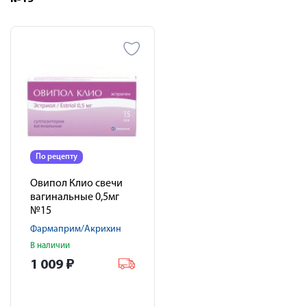
По рецепту
Овипол Клио свечи
вагинальные 0,5мг
№15
Фармаприм/Акрихин
В наличии
1 009
₽