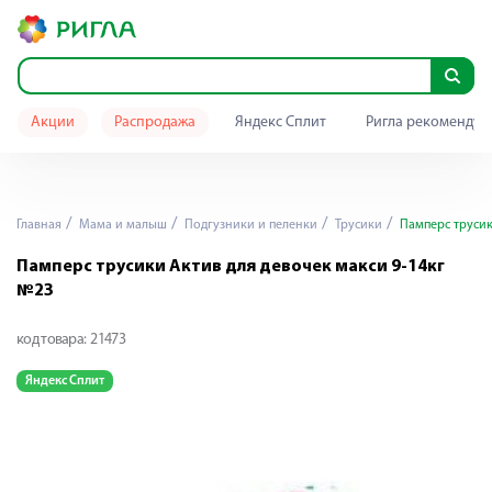
Акции
Распродажа
Яндекс Сплит
Ригла рекомендуе
Главная
Мама и малыш
Подгузники и пеленки
Трусики
Памперс трусик
Памперс трусики Актив для девочек макси 9-14кг
№23
код товара:
21473
Яндекс Сплит