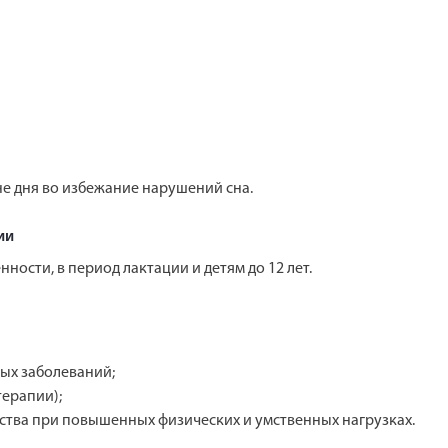
е дня во избежание нарушений сна.
ии
ости, в период лактации и детям до 12 лет.
ых заболеваний;
терапии);
ства при повышенных физических и умственных нагрузках.