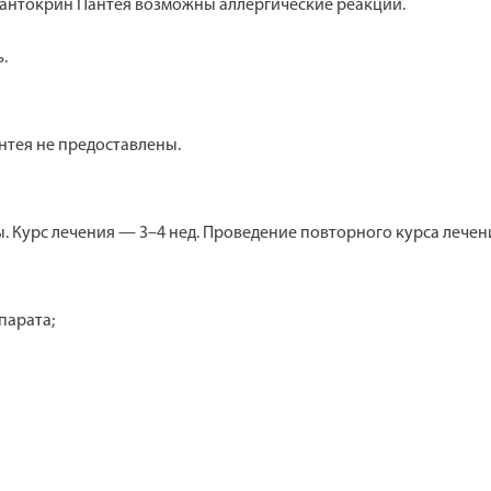
Пантокрин Пантея возможны аллергические реакции.
.
нтея не предоставлены.
 еды. Курс лечения — 3–4 нед. Проведение повторного курса леч
парата;