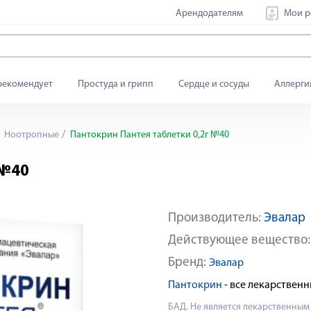
Арендодателям
Мои р
рекомендует
Простуда и грипп
Сердце и сосуды
Аллерги
Ноотропные
Пантокрин Пантея таблетки 0,2г №40
 №40
Производитель:
Эвалар
Действующее вещество
Бренд:
Эвалар
Пантокрин
- все лекарствен
БАД. Не является лекарственным