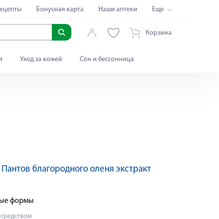
ецепты
Бонусная карта
Наши аптеки
Еще
Корзина
я
Уход за кожей
Сон и бессонница
:
Пантов благородного оленя экстракт
ные формы
 средством