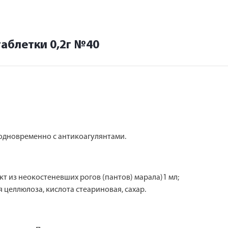
аблетки 0,2г №40
 одновременно с антикоагулянтами.
т из неокостеневших рогов (пантов) марала)1 мл;
целлюлоза, кислота стеариновая, сахар.