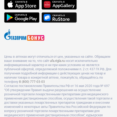
Цены в аптеках могут отличаться от цен, указанных на сайте. Обращаем
ваше внимание на то, что сайт
ufa.rigla.ru
носит исключительно
информационный характер и ни при каких условиях не является
публичной офертой, определяемой положениями п. 2 ст. 437 ГК РФ. Для
получения подробной информации о действующих ценах на товар и
наличии товара в конкретной аптеке, пожалуйста, обращайтесь по
телефону
8 (800) 777-03-03
Согласно постановлению Правительства РФ от 16 мая 2020 года № 697
"Об утверждении Правил выдачи разрешения на осуществление
розничной торговли лекарственными препаратами для медицинского
применения дистанционным способом, осуществления такой торговли и
доставки указанных лекарственных препаратов гражданам и внесении
изменений в некоторые акты Правительства Российской Федерации по
вопросу розничной торговли лекарственными препаратами для
медицинского применения дистанционным способом", курьерская