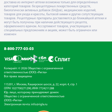
доставка из интернет-аптеки возможна только для определённых
категорий товаров: безрецептурных лекарственных средств,
биологически активных добавок (БАДов), медицинских изделий,
товаров для ухода и красоты, бытовой химии и других сопутствующих
товаров. Рецептурные препараты доставляются до ближайшей аптеки и
могут быть получены при наличии действующего рецепта,
оформленного врачом. Ассортимент товаров, участвующих в
специальных предложениях и акциях, может быть ограничен или
изменен
8-800-777-03-03
Копирайт: © 2026 Общество с ограниченной
ответственностью (ООО) «Ригла»
Все права защищены
115201, г. Москва, Каширское шоссе, д. 22, корп. 4, стр. 1
ОГРН 1027700271290; ИНН 7724211288
Юр. лицо, которому принадлежит домен:
Общество с ограниченной ответственностью
(ООО) «Ригла»
Электронная почта:
info@rigla.ru