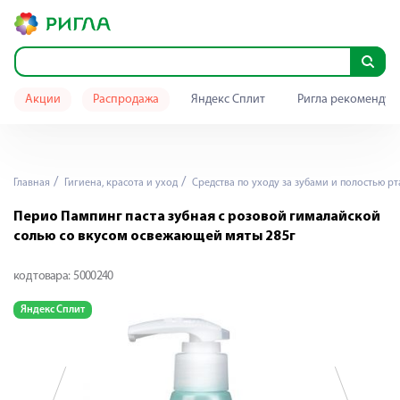
Акции
Распродажа
Яндекс Сплит
Ригла рекомендуе
Главная
Гигиена, красота и уход
Средства по уходу за зубами и полостью рт
Перио Пампинг паста зубная с розовой гималайской
солью со вкусом освежающей мяты 285г
код товара:
5000240
Яндекс Сплит
Я