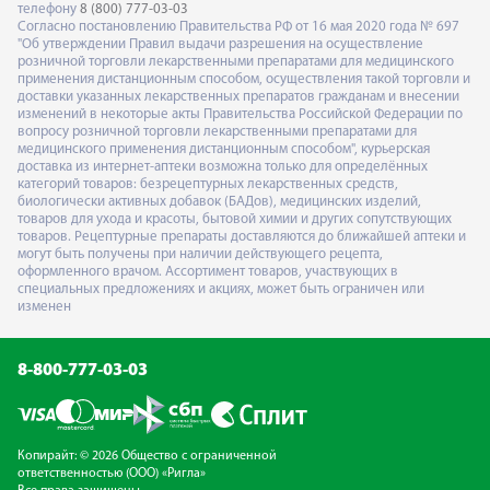
телефону
8 (800) 777-03-03
Согласно постановлению Правительства РФ от 16 мая 2020 года № 697
"Об утверждении Правил выдачи разрешения на осуществление
розничной торговли лекарственными препаратами для медицинского
применения дистанционным способом, осуществления такой торговли и
доставки указанных лекарственных препаратов гражданам и внесении
изменений в некоторые акты Правительства Российской Федерации по
вопросу розничной торговли лекарственными препаратами для
медицинского применения дистанционным способом", курьерская
доставка из интернет-аптеки возможна только для определённых
категорий товаров: безрецептурных лекарственных средств,
биологически активных добавок (БАДов), медицинских изделий,
товаров для ухода и красоты, бытовой химии и других сопутствующих
товаров. Рецептурные препараты доставляются до ближайшей аптеки и
могут быть получены при наличии действующего рецепта,
оформленного врачом. Ассортимент товаров, участвующих в
специальных предложениях и акциях, может быть ограничен или
изменен
8-800-777-03-03
Копирайт: © 2026 Общество с ограниченной
ответственностью (ООО) «Ригла»