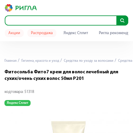
Акции
Распродажа
Яндекс Сплит
Ригла рекомендуе
Главная
Гигиена, красота и уход
Средства по уходу за волосами
Средства
Фитосольба Фито7 крем для волос лечебный для
сухих/очень сухих волос 50мл P201
код товара:
51318
Яндекс Сплит